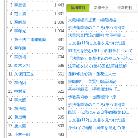
3.
釋星雲
1,443
新增書目
新增全文
最新期刊
4.
范古農
1,331
大藏經總目提要：經藏續編
5.
釋昭慧
1,006
妙法蓮華経のこころ(第274回)普...
6.
釋印光
1,004
法華宗真門流の開祖 常不軽院...
7.
第十四世達賴喇嘛
881
古文書(113)古文書を見つけた話...
8.
釋印順
750
御遺文を読む(第1回)四條氏について
9.
釋演培
704
『法華経』を創作者の視点から読ん...
10.
鈴木大拙
686
法華経を説く(第43回)法華経読解
蓮師修法心語：蓮花生大士...
11.
久保田正文
661
與願同行：普賢行願品講記
12.
釋悟因
638
茶杯與顱器：禪密相逢時=T...
13.
中村元
621
佛教美術卷：從西域到中原...
14.
釋大醒
567
妙法蓮華経のこころ(第273回)普...
15.
釋法舫
524
民話・伝承にみる日蓮教団(第10...
16.
蔡惠明
505
古文書(112)古文書を見つけた話...
17.
唐大圓
503
身延山宝物館百周年を迎えて(第...
18.
小林一郎
493