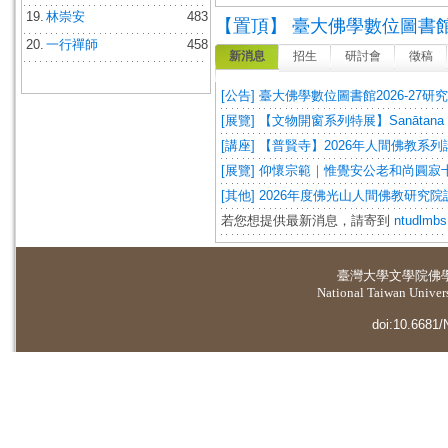
19.
林崇安
483
【置頂】 臺大佛學數位圖書館
20.
一行禪師
458
新消息
招生
研討會
徵稿
[公告] 臺大佛學數位圖書館2026-2
[展覽] 【文物開窗系列特展】Sanātana 
[講座] 【普賢寺】2026年人間佛教系列
[展覽] 仰懷宗範｜惟覺安公老和尚圓
[其他] 2026年度佛光山人間佛教研究院
若您想提供最新消息，請寄到
ntudlmbs
臺灣大學
文學院佛
National Taiwan Universi
doi:10.6681