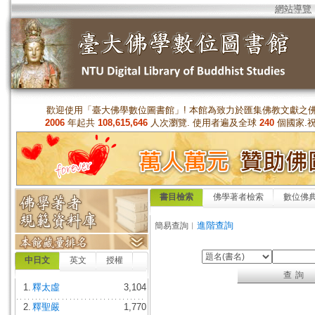
網站導覽
歡迎使用「臺大佛學數位圖書館」! 本館為致力於匯集佛教文獻之
2006
年起共
108,615,646
人次瀏覽. 使用者遍及全球
240
個國家.
書目檢索
佛學著者檢索
數位佛
進階查詢
簡易查詢︱
中日文
英文
授權
1.
釋太虛
3,104
2.
釋聖嚴
1,770