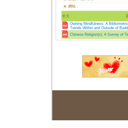
網站：
全文
Owning Mindfulness: A Bibliometric
Trends Within and Outside of Budd
Chinese Religion(s): A Survey of T