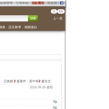
版權聲明
．
引用本站
．
捐款贊助
．
回首頁
．
日
EN
上一頁
佛典
．
語言教學
．
相關連結
已收錄
2
篇著作，其中有
2
篇全文
2016.09.26 建檔