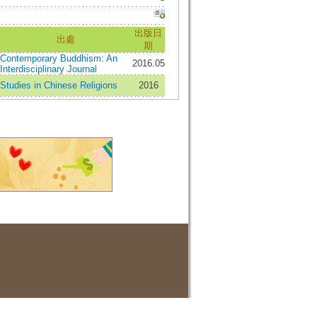
出版日
出處
期
Contemporary Buddhism: An
2016.05
Interdisciplinary Journal
Studies in Chinese Religions
2016