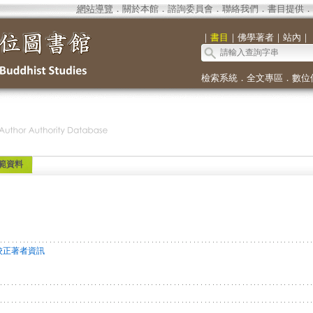
網站導覽
．
關於本館
．
諮詢委員會
．
聯絡我們
．
書目提供
．
｜
書目
｜
佛學著者
｜
站內
｜
檢索系統
．
全文專區
．
數位
範資料
校正著者資訊