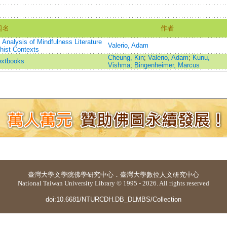
題名
作者
 Analysis of Mindfulness Literature
Valerio, Adam
hist Contexts
Cheung, Kin
;
Valerio, Adam
;
Kunu,
extbooks
Vishma
;
Bingenheimer, Marcus
臺灣大學
文學院佛學研究中心
．
臺灣大學數位人文研究中心
National Taiwan University Library © 1995 - 2026. All rights reserved
doi:10.6681/NTURCDH.DB_DLMBS/Collection