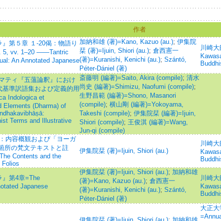
作者
加納和雄 (著)=Kano, Kazuo (au.)
;
伊集院
』第５章 １-20偈：物語り
川崎大師
栞 (著)=Ijuin, Shiori (au.)
;
倉西憲一
, vv. 1–20 ——Tantric
Kawasak
(著)=Kuranishi, Kenichi (au.)
;
Szántó,
tual: An Annotated Japanese
Buddhi
Péter-Dániel (著)
斎藤明 (編著)=Saito, Akira (compile)
;
清水
ラマティ『五薀論釈』におけ
尚史 (編著)=Shimizu, Naofumi (compile)
;
代基準訳語集および定義的用
生野昌範 (編著)=Shono, Masanori
ndologica et
(compile)
;
横山剛 (編著)=Yokoyama,
 Elements (Dharma) of
andhakavibhāṣā:
Takeshi (compile)
;
伊集院栞 (編著)=Ijuin,
st Terms and Illustrative
Shiori (compile)
;
王俊淇 (編著)=Wang,
Jun-qi (compile)
dayā：内容概観および「ヨーガ
川崎大師
箇所の梵文テキストと註
伊集院栞 (著)=Ijuin, Shiori (au.)
Kawasak
 The Contents and the
Buddhi
 Folios
伊集院栞 (著)=Ijuin, Shiori (au.)
;
加納和雄
第4章=The
川崎大師
(著)=Kano, Kazuo (au.)
;
倉西憲一
notated Japanese
Kawasak
(著)=Kuranishi, Kenichi (au.)
;
Szántó,
Buddhi
Péter-Dániel (著)
大正大
=Annual
伊集院栞 (著)=Ijuin, Shiori (au.)
;
加納和雄