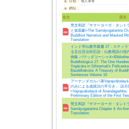
分類：
個人著者
網站：
全文
題名
梵文和訳『サマーヨーガ・タントラ
と仮面劇=The Samāyogatantra Ch. 5
Buddhist Narrative and Masked Ri
Translation
インド学仏教学叢書 27：スティ
る五位百法対応語：仏教用語の現
例集 バウッダコーシャⅩ=Bibliotheca I
Buddhologica 27: The One Hundred
Yogācāra in Sthiramati's Pañcask
Bauddhakośa: A Treasury of Buddhi
Sentences Volume 10
アーナンダガルバ著Vajrajvālo
のみによる成就法の手引き」 説示
=Vajrajvālodayā of Ānandagarbha:
Preliminary Edition of the First Two
梵文和訳『サマーヨーガ・タントラ』
Samāyogatantra Chapter 4: An An
Translation