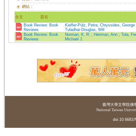
網站：
全文
題名
Book Review: Book
Kieffer-Pülz, Petra
;
Chryssides, George
Reviews
Tuladhar-Douglas, Will
Book Review: Book
Norman, K. R.
;
Heirman, Ann
;
Tola, F
Reviews
Michael J.
臺灣大學
文學院佛
National Taiwan Universi
doi:10.6681