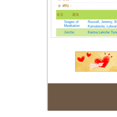
網站：
全文
題名
Stages of
Russell, Jeremy
;
B
Meditation
Kamalasila
;
Lobsa
Jorcho
Karma Lekshe Ts