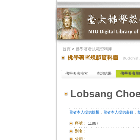
．
首頁
>
佛學著者規範資料庫
佛學著者檢索
查詢結果
佛學著者規
Lobsang Choe
．
．
著者本人提供授權
著者本人提供書目
序號：
11887
別名：
分類：