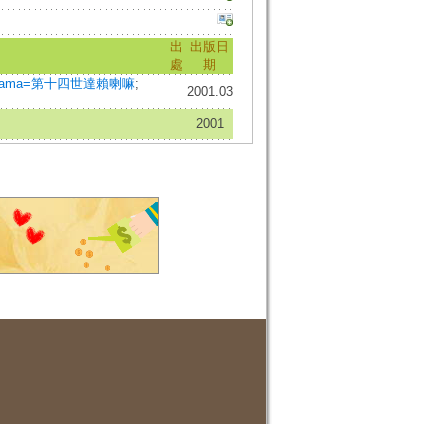
出
出版日
處
期
Dalai Lama=第十四世達賴喇嘛
;
2001.03
2001