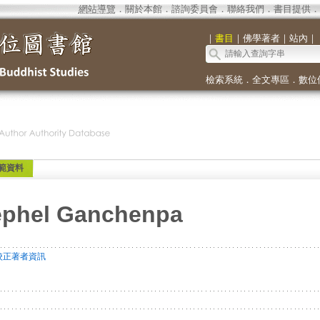
網站導覽
．
關於本館
．
諮詢委員會
．
聯絡我們
．
書目提供
．
｜
書目
｜
佛學著者
｜
站內
｜
檢索系統
．
全文專區
．
數位
範資料
phel Ganchenpa
校正著者資訊