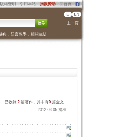
版權聲明
．
引用本站
．
捐款贊助
．
回首頁
．
日
EN
上一頁
佛典
．
語言教學
．
相關連結
已收錄
2
篇著作，其中有
0
篇全文
2012.03.05 建檔