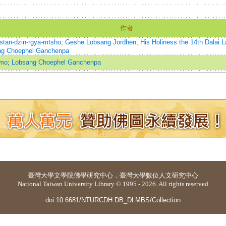
作者
stan-dzin-rgya-mtsho
;
Geshe Lobsang Jordhen
;
His Holiness the 14th 
ng Choephel Ganchenpa
omo
;
Lobsang Choephel Ganchenpa
臺灣大學
文學院佛學研究中心
．
臺灣大學數位人文研究中心
National Taiwan University Library © 1995 - 2026. All rights reserved
doi:10.6681/NTURCDH.DB_DLMBS/Collection