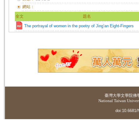
網站：
全文
題名
The portrayal of women in the poetry of Jing’an Eight-Fingers
臺灣大學
文學院佛
National Taiwan Universi
doi:10.6681