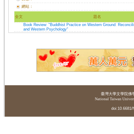
網站：
全文
題名
Book Review: "Buddhist Practice on Western Ground: Reconcili
and Western Psychology"
臺灣大學
文學院佛
National Taiwan Universi
doi:10.6681