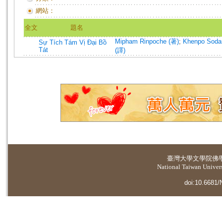
網站：
全文
題名
Mipham Rinpoche (著)
;
Khenpo Soda
Sự Tích Tám Vị Đại Bồ
Tát
(譯)
臺灣大學
文學院佛
National Taiwan Universi
doi:10.6681