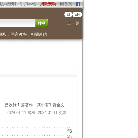
版權聲明
．
引用本站
．
捐款贊助
．
回首頁
．
日
EN
上一頁
佛典
．
語言教學
．
相關連結
已收錄
1
篇著作，其中有
1
篇全文
2024.01.11 建檔, 2024.01.11 更新