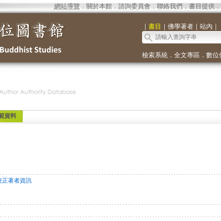
網站導覽
．
關於本館
．
諮詢委員會
．
聯絡我們
．
書目提供
．
｜
書目
｜
佛學著者
｜
站內
｜
檢索系統
．
全文專區
．
數位
範資料
校正著者資訊