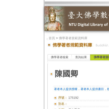
．
首頁
>
佛學著者規範資料庫
佛學著者檢索
查詢結果
佛學著者規
陳國卿
．
．
著者本人提供授權
著者本人提供書目
序號：
175192
別名：