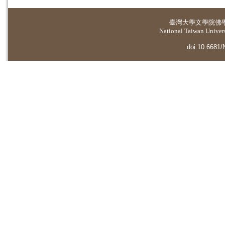
臺灣大學
文學院佛
National Taiwan Universi
doi:10.6681