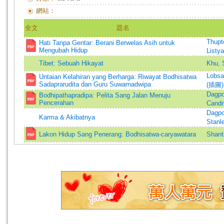
網站：
全文
題名
Thupt
Hati Tanpa Gentar: Berani Berwelas Asih untuk
Mengubah Hidup
Listy
Tibet: Sebuah Hikayat
Khu, 
Lobsa
Untaian Kelahiran yang Berharga: Riwayat Bodhisatwa
Sadaprarudita dan Guru Suwarnadwipa
(插圖)
Dagpo
Bodhipathapradipa: Pelita Sang Jalan Menuju
Pencerahan
Candr
Dagpo
Karma & Akibatnya
Stanl
Lakon Hidup Sang Penerang: Bodhisatwa-caryawatara
Shant