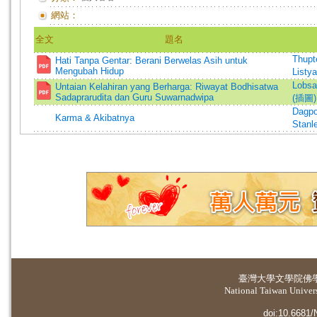
網站：
全文
題名
Thupt
Hati Tanpa Gentar: Berani Berwelas Asih untuk
Mengubah Hidup
Listy
Lobsa
Untaian Kelahiran yang Berharga: Riwayat Bodhisatwa
Sadaprarudita dan Guru Suwarnadwipa
(插圖)
Dagpo
Karma & Akibatnya
Stanl
臺灣大學
文學院佛
National Taiwan Universi
doi:10.6681