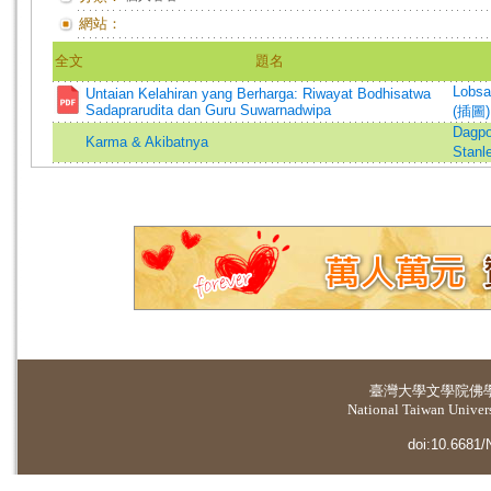
網站：
全文
題名
Lobsa
Untaian Kelahiran yang Berharga: Riwayat Bodhisatwa
Sadaprarudita dan Guru Suwarnadwipa
(插圖)
Dagpo
Karma & Akibatnya
Stanl
臺灣大學
文學院佛
National Taiwan Universi
doi:10.6681