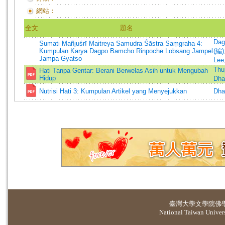
網站：
全文
題名
Dag
Sumati Mañjuśrī Maitreya Samudra Śāstra Saṃgraha 4:
Kumpulan Karya Dagpo Bamcho Rinpoche Lobsang Jampel
(編)
Jampa Gyatso
Lee
Thu
Hati Tanpa Gentar: Berani Berwelas Asih untuk Mengubah
Hidup
Dha
Nutrisi Hati 3: Kumpulan Artikel yang Menyejukkan
Dha
臺灣大學
文學院佛
National Taiwan Universi