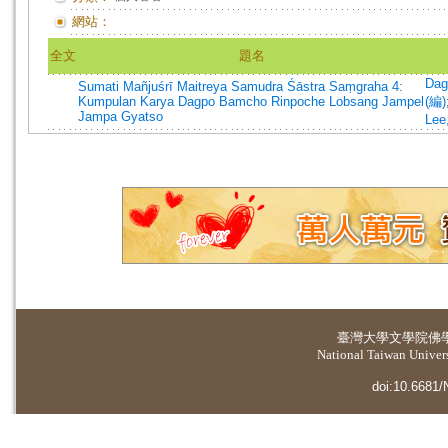
網站：
全文
題名
Dag
Sumati Mañjuśrī Maitreya Samudra Śāstra Saṃgraha 4:
Kumpulan Karya Dagpo Bamcho Rinpoche Lobsang Jampel
(編)
Jampa Gyatso
Lee
臺灣大學
文學院佛
National Taiwan Universi
doi:10.6681