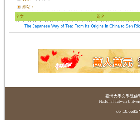
網站：
全文
題名
The Japanese Way of Tea: From Its Origins in China to Sen Ri
臺灣大學
文學院佛
National Taiwan Universi
doi:10.6681