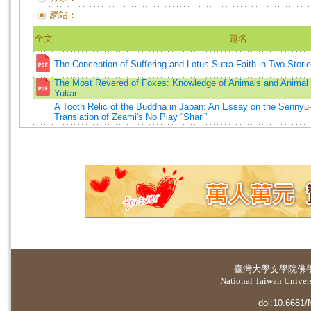
網站：
全文
題名
The Conception of Suffering and Lotus Sutra Faith in Two Stor
The Most Revered of Foxes: Knowledge of Animals and Animal
Yukar
A Tooth Relic of the Buddha in Japan: An Essay on the Sennyu-j
Translation of Zeami's No Play “Shari”
臺灣大學
文學院佛
National Taiwan Universi
doi:10.6681