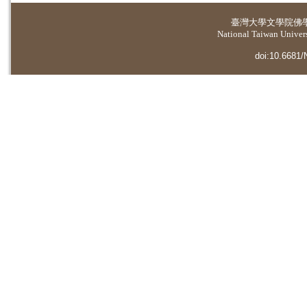
臺灣大學
文學院佛
National Taiwan Universi
doi:10.6681