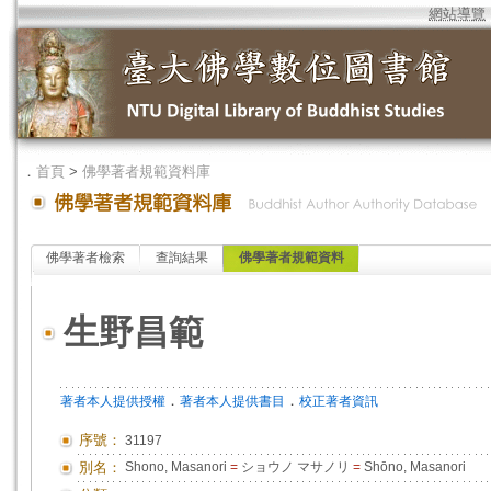
網站導覽
．
首頁
>
佛學著者規範資料庫
佛學著者檢索
查詢結果
佛學著者規範資料
生野昌範
．
．
著者本人提供授權
著者本人提供書目
校正著者資訊
序號：
31197
別名：
Shono, Masanori
=
ショウノ マサノリ
=
Shōno, Masanori