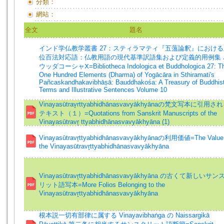
分類：
網站：
全文
題名
インド学仏教学叢書 27：スティラマティ『五薀論釈』における
位百法対応語：仏教用語の現代基準訳語集および定義的用例集 
ウッダコーシャⅩ=Bibliotheca Indologica et Buddhologica 27: T
One Hundred Elements (Dharma) of Yogācāra in Sthiramati's
Pañcaskandhakavibhāṣā: Bauddhakośa: A Treasury of Buddhis
Terms and Illustrative Sentences Volume 10
Vinayasūtrav̥rttyabhidhānasvavyākhyānaの梵文写本に引用さ
テキスト（１）=Quotations from Sanskrit Manuscripts of the
Vinayasūtravr̥ ttyabhidhānasvavyākhyāna (1)
Vinayasūtravr̥ttyabhidhānasvavyākhyānaの利用価値=The Value
the Vinayasūtravr̥ttyabhidhānasvavyākhyāna
Vinayasūtravr̥ttyabhidhānasvavyākhyāna の古くて新しいサン
リット語写本=More Folios Belonging to the
Vinayasūtravr̥ttyabhidhānasvavyākhyāna
根本説⼀切有部律に属する Vinayavibhaṅga の Naissargikā