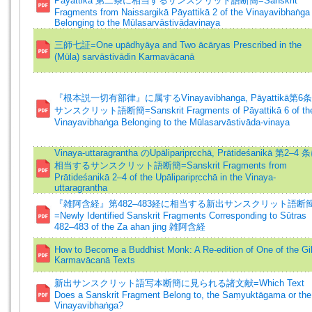
Pāyattikā 第⼆条に相当するサンスクリット語断簡=Sanskrit
Fragments from Naissargikā Pāyattikā 2 of the Vinayavibhaṅga
Belonging to the Mūlasarvāstivādavinaya
三師七証=One upādhyāya and Two ācāryas Prescribed in the
(Mūla) sarvāstivādin Karmavācanā
『根本説一切有部律』に属するVinayavibhaṅga, Pāyattikā第6
サンスクリット語断簡=Sanskrit Fragments of Pāyattikā 6 of th
Vinayavibhaṅga Belonging to the Mūlasarvāstivāda-vinaya
Vinaya-uttaragrantha のUpāliparipṛcchā, Prātideśanikā 第2–4 
相当するサンスクリット語断簡=Sanskrit Fragments from
Prātideśanikā 2–4 of the Upāliparipṛcchā in the Vinaya-
uttaragrantha
『雑阿含経』第482–483経に相当する新出サンスクリット語断
=Newly Identified Sanskrit Fragments Corresponding to Sūtras
482–483 of the Za ahan jing 雑阿含経
How to Become a Buddhist Monk: A Re-edition of One of the Gil
Karmavācanā Texts
新出サンスクリット語写本断簡に見られる諸文献=Which Text
Does a Sanskrit Fragment Belong to, the Saṃyuktāgama or the
Vinayavibhaṅga?