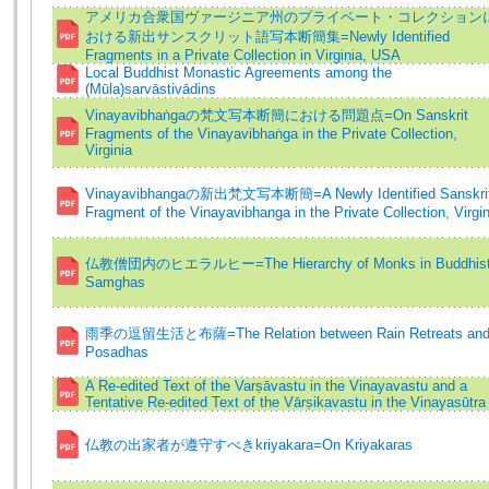
アメリカ合衆国ヴァージニア州のプライベート・コレクション
おける新出サンスクリット語写本断簡集=Newly Identified
Fragments in a Private Collection in Virginia, USA
Local Buddhist Monastic Agreements among the
(Mūla)sarvāstivādins
Vinayavibhaṅgaの梵文写本断簡における問題点=On Sanskrit
Fragments of the Vinayavibhaṅga in the Private Collection,
Virginia
Vinayavibhangaの新出梵文写本断簡=A Newly Identified Sanskri
Fragment of the Vinayavibhanga in the Private Collection, Virgin
仏教僧団内のヒエラルヒー=The Hierarchy of Monks in Buddhis
Samghas
雨季の逗留生活と布薩=The Relation between Rain Retreats an
Posadhas
A Re-edited Text of the Varṣāvastu in the Vinayavastu and a
Tentative Re-edited Text of the Vārṣikavastu in the Vinayasūtra
仏教の出家者が遵守すべきkriyakara=On Kriyakaras