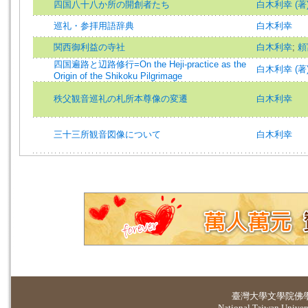
四国八十八か所の開創者たち
白木利幸 (著
巡礼・参拝用語辞典
白木利幸
関西御利益の寺社
白木利幸
;
頼
四国遍路と辺路修行=On the Heji-practice as the
白木利幸 (著)=Sh
Origin of the Shikoku Pilgrimage
秩父観音巡礼の札所本尊像の変遷
白木利幸
三十三所観音図像について
白木利幸
臺灣大學
文學院佛
National Taiwan Universi