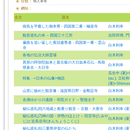
分類：
個人著者
網站：
全文
題名
病気を平癒した御本尊 - 四国第二番・極楽寺
白木利幸
観音巡礼の本 -- 西国三十三所
吉田邦博
;
門
遍路を追い返した賓頭盧尊者 - 四国第一番・霊山
白木利幸
寺
各地の弘法大師霊場
白木利幸
異形の阿弥陀如来と最古級の大日如来石仏 - 鳥取
白木利幸
県倉吉・大日寺
瓜生中 (著)=Ur
特集 - <日本の仏像>物語
(au.)
;
立松和平 
(著)=Shimura,
山里に秘めた観音像 - 滋賀県日野・金剛定寺
白木利幸
名僧ゆかりの遺跡・寺院ガイド -- 聖徳太子
白木利幸
秘仏巡礼(8)六地蔵と船乗り観音 -- 京都・大善寺
白木利幸 (著)=Sh
秘仏巡礼(7)神の国・伊勢のほとけ -- 田宮寺(たみや
白木利幸 (著)=Sh
じ)と近長谷寺(きんちょうこくじ)
秘仏巡礼(6)三重県伊賀の仏たち
白木利幸 (著)=Sh