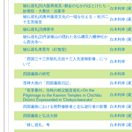
秘仏巡礼(5)大阪再発見--都会のなかのほとけたち --
白木利幸 (著)=Sh
妙香院・大乗坊・法案寺
秘仏巡礼(4)奥州藤原文化の一端を伝える -- 松川二
白木利幸 (著)=Sh
十五菩薩堂
秘仏巡礼(3)傳香寺
白木利幸 (著)=Sh
秘仏巡礼(2)丹波篠山の隠れた名仏磯宮八幡神社か
白木利幸 (著)=Sh
ら西光寺へ
秘仏巡礼孝恩寺（釘無堂)
白木利幸
「西国三十三所順礼元祖十三人先達御影像」につ
白木利幸
いて
四国遍路の研究
白木利幸
澄禅大徳の「四国遍路日記」
白木利幸 (著)=Sh
『長享番付』当時の秩父観音巡礼=On the
白木利幸 (著)=Sh
Pilgrimage to the Kannon Temples in Chichibu
District Expoounded in 'Chokyo-banzuke'
四国遍路における熊野修験者と念仏遊行者の影響
白木利幸 (著)=Sh
四国遍路と弘法大師
白木利幸 (著)=Sh
「移し巡礼」考
白木利幸 (著)=Sh