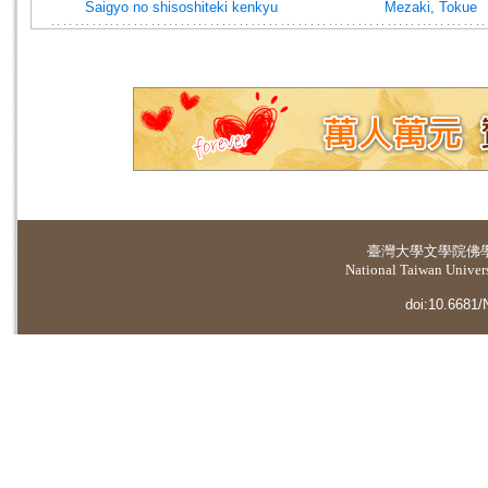
Saigyo no shisoshiteki kenkyu
Mezaki, Tokue
臺灣大學
文學院佛
National Taiwan Universi
doi:10.6681