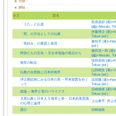
分類：
網站：
全文
題名
萩原昌好 (著)=Hagi
「うた」と仏道
(編)=Mezaki, Tok
伊藤博之 (著)=Ito, 
「死」の方法としての仏教
Tokue (ed.)
秦恒平 (著)=Hata,
「色好み」の素質と表現
(ed.)
篠田浩一郎 (著)=Shi
阿弥たちの文化 -- 天台本覚論の視点から
(編)=Mezaki, Tok
窪田高明 (著)=Kubo
無常の転位
Tokue (ed.)
山田昭全 (著)=Yam
仏教の自然観と日本的無常
Tokue (ed.)
浄土教絵画にみる日本の美 -- 早来迎図をめぐ
浜田隆 (著)=Hamad
って
Tokue (ed.)
目崎徳衛 (著)=Meza
総論 -- 無常と美のパラドクス
Tokue (ed.)
大系仏教と日本人.5 無常と美 -- 日本的美意識
上山春平
;
井上
の心理と論理
西行
目崎徳衛