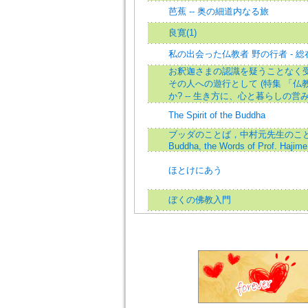
芭蕉 -- 奥の細道内なる旅
良寛(1)
私の出会った仏教者 野の行者 - 
お釈迦さまの認識を疑うことなく受
その人への遊行として (特集 「仏
か? -- 生き方に、心と暮らしの営
The Spirit of the Buddha
ブッダのことば，中村元先生のことば=T
Buddha, the Words of Prof. Hajim
ほとけにあう
ぼくの佛教入門