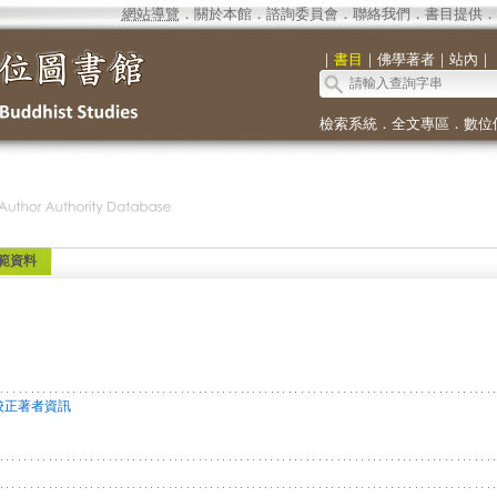
網站導覽
．
關於本館
．
諮詢委員會
．
聯絡我們
．
書目提供
．
｜
書目
｜
佛學著者
｜
站內
｜
檢索系統
．
全文專區
．
數位
範資料
校正著者資訊