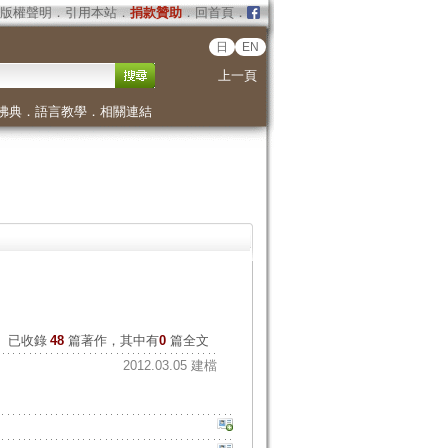
版權聲明
．
引用本站
．
捐款贊助
．
回首頁
．
日
EN
上一頁
佛典
．
語言教學
．
相關連結
已收錄
48
篇著作，其中有
0
篇全文
2012.03.05 建檔