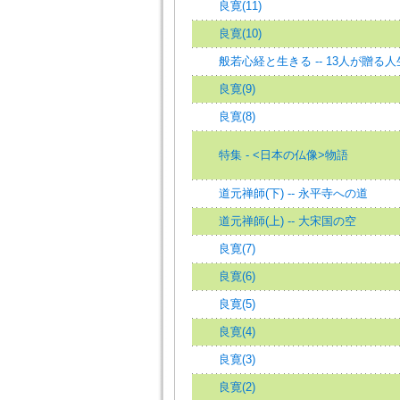
良寛(11)
良寛(10)
般若心経と生きる -- 13人が贈る
良寛(9)
良寛(8)
特集 - <日本の仏像>物語
道元禅師(下) -- 永平寺への道
道元禅師(上) -- 大宋国の空
良寛(7)
良寛(6)
良寛(5)
良寛(4)
良寛(3)
良寛(2)