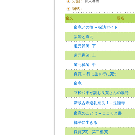
分類：
個人著者
網站：
全文
題名
良寛との旅 -- 探訪ガイド
親鸞と道元
道元禅師. 下
道元禅師. 上
道元禅師. 中
良寛 -- 行に生き行に死す
良寛
立松和平が読む良寛さんの漢詩
新版古寺巡礼奈良.1 -- 法隆寺
良寛のことば -- こころと書
禅語に生きる
良寛(23) - 第二部(8)