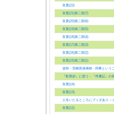
良寛(22)
良寛(21)第二部(7)
良寛(20)第二部(6)
良寛(19)第二部(5)
良寛(18)第二部(4)
良寛(17)第二部(3)
良寛(16)第二部(2)
良寛(15)第二部(1)
追悼・宮崎奕保禅師 - 同事という
『歎異抄』に想う - 『俘虜記』の
良寛(14)
良寛(13)
人生いたるところにブッダあり --
良寛(12)