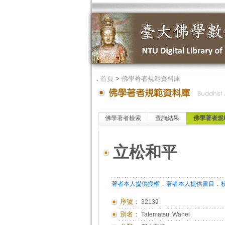
．
首頁
>
佛學著者規範資料庫
佛學著者檢索
查詢結果
佛學著者規
立松和平
．
．
著者本人提供授權
著者本人提供書目
序號：
32139
別名：
Tatematsu, Wahei