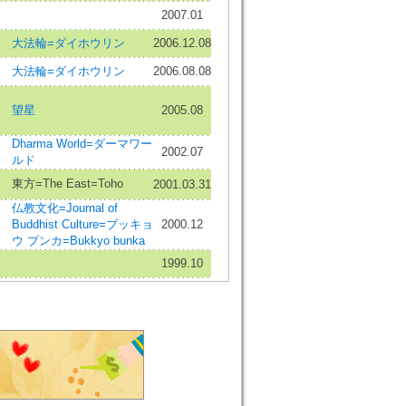
2007.01
大法輪=ダイホウリン
2006.12.08
大法輪=ダイホウリン
2006.08.08
望星
2005.08
Dharma World=ダーマワー
2002.07
ルド
東方=The East=Toho
2001.03.31
仏教文化=Journal of
Buddhist Culture=ブッキョ
2000.12
ウ ブンカ=Bukkyo bunka
1999.10