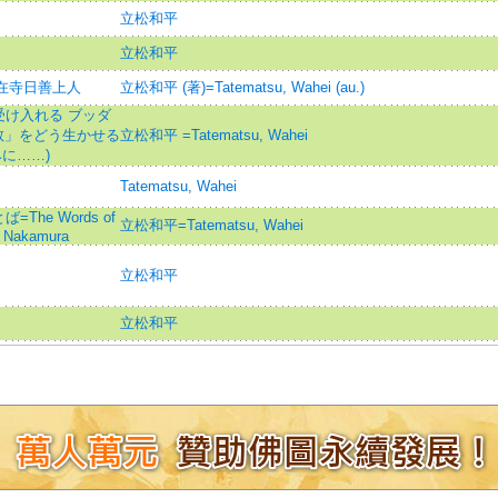
立松和平
立松和平
総在寺日善上人
立松和平 (著)=Tatematsu, Wahei (au.)
け入れる ブッダ
教」をどう生かせる
立松和平 =Tatematsu, Wahei
みに……)
Tatematsu, Wahei
he Words of
立松和平=Tatematsu, Wahei
e Nakamura
立松和平
立松和平