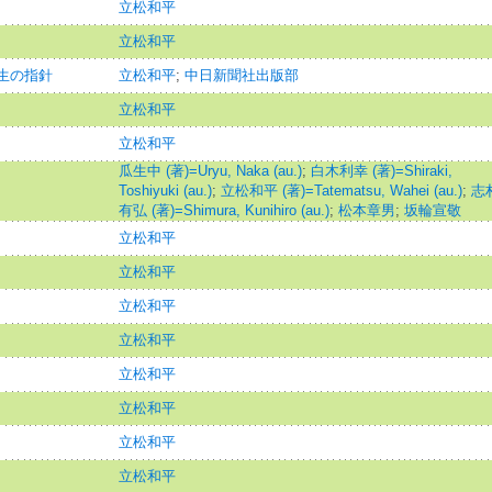
立松和平
立松和平
人生の指針
立松和平
;
中日新聞社出版部
立松和平
立松和平
瓜生中 (著)=Uryu, Naka (au.)
;
白木利幸 (著)=Shiraki,
Toshiyuki (au.)
;
立松和平 (著)=Tatematsu, Wahei (au.)
;
志
有弘 (著)=Shimura, Kunihiro (au.)
;
松本章男
;
坂輪宣敬
立松和平
立松和平
立松和平
立松和平
立松和平
立松和平
立松和平
立松和平