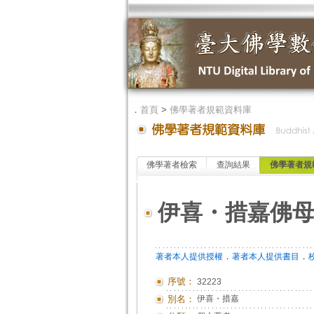
．
首頁
>
佛學著者規範資料庫
佛學著者檢索
查詢結果
佛學著者規
伊喜・措嘉佛
．
．
著者本人提供授權
著者本人提供書目
序號：
32223
別名：
伊喜・措嘉