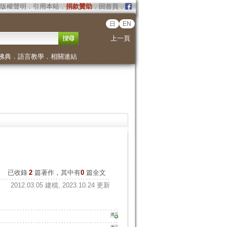
版權聲明
．
引用本站
．
捐款贊助
．
回首頁
．
日
EN
上一頁
佛典
．
語言教學
．
相關連結
已收錄
2
篇著作，其中有
0
篇全文
2012.03.05 建檔, 2023.10.24 更新