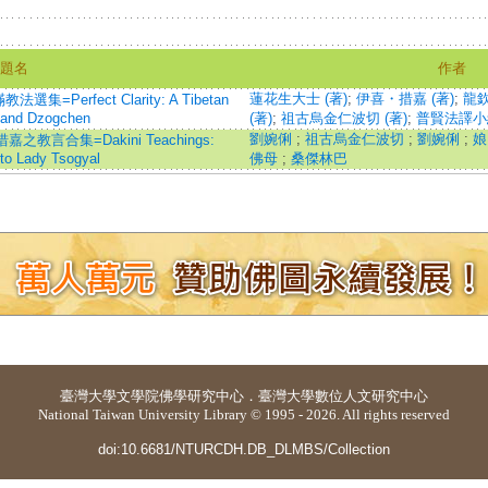
題名
作者
蓮花生大士 (著)
;
伊喜・措嘉 (著)
;
龍欽
rfect Clarity: A Tibetan
 and Dzogchen
(著)
;
祖古烏金仁波切 (著)
;
普賢法譯小組
劉婉俐
;
祖古烏金仁波切
;
劉婉俐
;
娘
教言合集=Dakini Teachings:
to Lady Tsogyal
佛母
;
桑傑林巴
臺灣大學
文學院佛學研究中心
．
臺灣大學數位人文研究中心
National Taiwan University Library © 1995 - 2026. All rights reserved
doi:10.6681/NTURCDH.DB_DLMBS/Collection