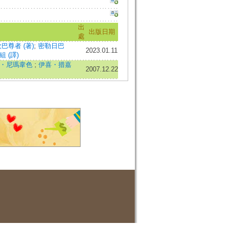
出
出版日期
處
巴尊者 (著)
;
密勒日巴
2023.01.11
 (譯)
・尼瑪韋色
;
伊喜・措嘉
2007.12.22