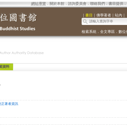
網站導覽
．
關於本館
．
諮詢委員會
．
聯絡我們
．
書目提供
．
｜
書目
｜
佛學著者
｜
站內
｜
檢索系統
．
全文專區
．
數位
範資料
母
校正著者資訊