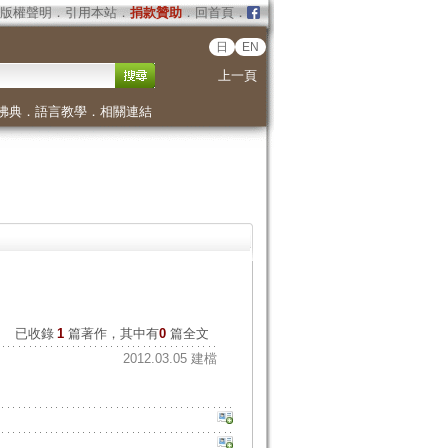
版權聲明
．
引用本站
．
捐款贊助
．
回首頁
．
日
EN
上一頁
佛典
．
語言教學
．
相關連結
已收錄
1
篇著作，其中有
0
篇全文
2012.03.05 建檔