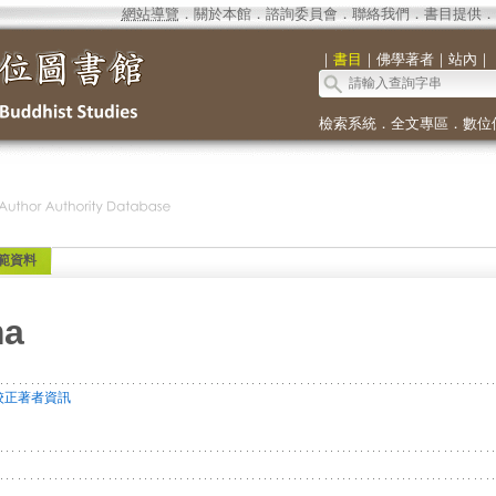
網站導覽
．
關於本館
．
諮詢委員會
．
聯絡我們
．
書目提供
．
｜
書目
｜
佛學著者
｜
站內
｜
檢索系統
．
全文專區
．
數位
範資料
ma
校正著者資訊