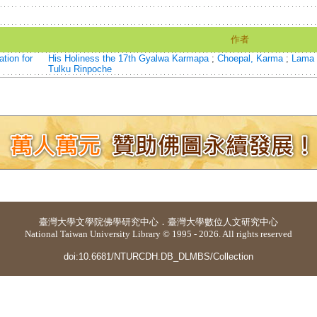
作者
tion for
His Holiness the 17th Gyalwa Karmapa
;
Choepal, Karma
;
Lama
Tulku Rinpoche
臺灣大學
文學院佛學研究中心
．
臺灣大學數位人文研究中心
National Taiwan University Library © 1995 - 2026. All rights reserved
doi:10.6681/NTURCDH.DB_DLMBS/Collection