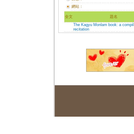
網站：
全文
題名
The Kagyu Monlam book: a compila
recitation