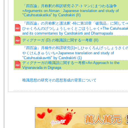
「四百論」月称釈の和訳研究-2-ア-トマンにまつわる論争
=Arguments on Atman : Japanese translation and study of
"Catuhsatakatika" by Candrakiri (II)
『四百論』の月称釈と護法釈 -特に第10章「破我品」に関して-
ひゃくろんのげつしょうしゃくとごほうしゃく=The Catuhsatak
and its commentaries by Candrakiirti and Dharmapaala
ディグナーガ (D) の唯識説に関する一考察 (II)
『四百論』月稱作の和譯研究(1)=しひゃくろんげっしょうさく
やくけんきゅういち=Japanese translation and study of
"Catuhsatakavrtti" by Candrakirti (1)
ディグナーガの唯識説に関する一考察=An Approach to the
Vijnanavada in Dignaga
唯識思想の研究その思想形成の背景について