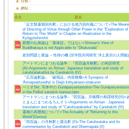
分類：
網站：
全文
題名
「証文類還相回向釈」における他力回向義について=The Meani
of Directing of Virtue through Other Power in the "Exploration of
Return to This World" in Chapter on Realization in the
Kyōgyōshinshō
親鸞の仏身論は「基体説」ではない=Shinran's View of
Buddhakaya is not Applicable to "Dhatuvada"
差別問題と業論 -- 性得の機 (宗学院共同研究 浄土真宗の人間観)
アートマンにまつわる論争：『四百論月称釈』の和訳研究
(4)=Arguments on Ātman: Japanese translation and study of
catuḥśatakaṭīkā by Candrakīrti (IV)
『広百論釈論』「破我品」内容梗概=A Synopsis of
'Ātmapratitṣedha' in Daijō kōhyakwon-shakuron
ペリオSkt. 写本中の Gunāparyantastotra=The Gunāparyantasto
in the Pelliot sanskrit manuscripts
アートマンにまつわる論爭--『四百論』月稱釋の和譯研究(III)=
とまんにまつわるろんそう=Arguments on Atman : Japanese
translation and study of "Catuhsatakatika" by Candrakirti (III)
還相の具體相について=The Actuality of “Returning to this
World”(Genso)
『四百論』の月称釈と護法釈 (II)=The Catuhsataka and its
commentaries by Candrakirti and Dharmapala (II)