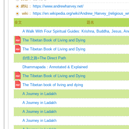
網站：
https://www.andrewharvey.net/
wiki：
https://en.wikipedia.org/wiki/Andrew_Harvey_(religious_wri
全文
題名
A Walk With Four Spiritual Guides: Krishna, Buddha, Jesus, A
The Tibetan Book of Living and Dying
The Tibetan Book of Living and Dying
自悟之路=The Direct Path
Dhammapada：Annotated & Explained
The Tibetan Book of Living and Dying
The Tibetan book of living and dying
A Journey in Ladakh
A Journey in Ladakh
A Journey in Ladakh
A Journey in Ladakh