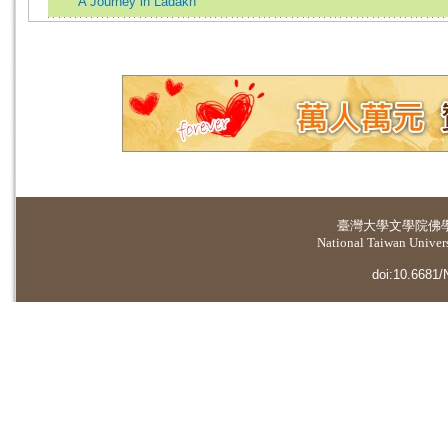
A Journey in Ladakh
臺灣大學
文學院佛
National Taiwan Universi
doi:10.6681