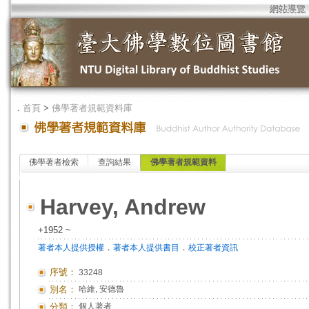
網站導覽
．
首頁
>
佛學著者規範資料庫
佛學著者檢索
查詢結果
佛學著者規範資料
Harvey, Andrew
+1952 ~
．
．
著者本人提供授權
著者本人提供書目
校正著者資訊
序號：
33248
別名：
哈維, 安德魯
分類：
個人著者