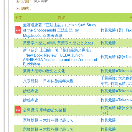
分類：
個人著者
網站：
全文
題名
無著道忠著『正法山誌』について=A Study
of the Shōbōsanshi 正法山誌, by
竹貫元勝 (著)=Takenu
Mujakudōchū 無著道忠
黄檗宗の歴史 (特集 黄檗宗の歴史と文化)
竹貫元勝
新刊紹介 上田純一著『足利義満と禅宗』
=New Book Review : UEDA Junichi,
竹貫元勝 (著)=Takenu
ASHIKAGA Yoshimitsu and the Zen sect of
Buddhism
紫野大徳寺の歴史と文化
竹貫元勝=Takenuki
千葉乗隆
;
大久保
八宗総覧 -- 日本仏教編年大鑑
良哲
;
竹貫元勝
;
広
妙感寺史
竹貫元勝=Takenuki
妙感寺史
竹貫元勝=Takenuki
竹貫元勝 (著)=タ
公開講演 宗峰妙超の諸相
(au.)
宗峰妙超 -- 大灯を挑げ起して
竹貫元勝
宗峰妙超 -- 大燈を挑げ起して
竹貫元勝