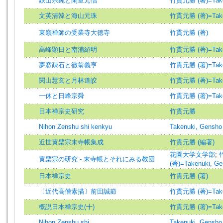
鉄山宗鈍と閑室元佶
竹貫元勝 (著)=Takenu
文英清韓と海山元珠
竹貫元勝 (著)=Takenu
東嶺禅師の受業寺大徳寺
竹貫元勝 (著)
高峰顕日と南浦紹明
竹貫元勝 (著)=Takenu
夢窓疎石と徹翁義亨
竹貫元勝 (著)=Takenu
関山慧玄と月林道皎
竹貫元勝 (著)=Takenu
一休と日峰宗舜
竹貫元勝 (著)=Takenu
日本禅宗史研究
竹貫元勝
Nihon Zenshu shi kenkyu
Takenuki, Gensho
近世黄檗宗末寺帳集成
竹貫元勝 (編著)
花園大学文学部
;
黄檗宗の研究 - 末寺帳とそれにみる教団
(著)=Takenuki, Ge
日本禅宗史
竹貫元勝 (著)
〔近代高僧素描〕前田誠節
竹貫元勝 (著)=Takenu
概説日本禅宗史(十)
竹貫元勝 (著)=Takenu
Nihon Zenshu shi
Takenuki, Gensho