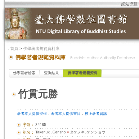
網站導覽
．
首頁
>
佛學著者規範資料庫
佛學著者檢索
查詢結果
佛學著者規範資料
竹貫元勝
．
．
著者本人提供授權
著者本人提供書目
校正著者資訊
序號：
34185
別名：
Takenuki, Gensho
=
タケヌキ, ゲンショウ