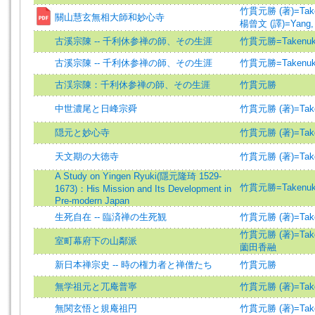
竹貫元勝 (著)=Takenu
關山慧玄無相大師和妙心寺
楊曾文 (譯)=Yang, Ts
古溪宗陳 -- 千利休参禅の師、その生涯
竹貫元勝=Takenuki
古溪宗陳 -- 千利休参禅の師、その生涯
竹貫元勝=Takenuki
古渓宗陳：千利休参禅の師、その生涯
竹貫元勝
中世濃尾と日峰宗舜
竹貫元勝 (著)=Takenu
隠元と妙心寺
竹貫元勝 (著)=Takenu
天文期の大徳寺
竹貫元勝 (著)=Takenu
A Study on Yingen Ryuki(隱元隆琦 1529-
竹貫元勝=Takenuki
1673)：His Mission and Its Development in
Pre-modern Japan
生死自在 -- 臨済禅の生死観
竹貫元勝 (著)=Takenu
竹貫元勝 (著)=Takenu
室町幕府下の山鄰派
薗田香融
新日本禅宗史 -- 時の権力者と禅僧たち
竹貫元勝
無学祖元と兀庵普寧
竹貫元勝 (著)=Takenu
無関玄悟と規庵祖円
竹貫元勝 (著)=Takenu