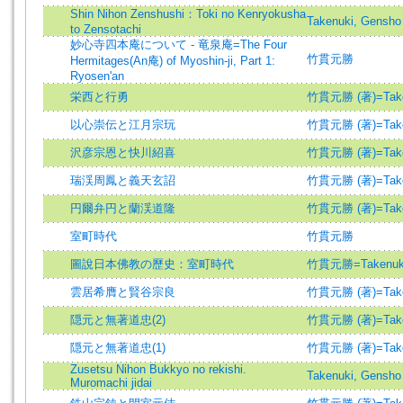
Shin Nihon Zenshushi：Toki no Kenryokusha
Takenuki, Gensho
to Zensotachi
妙心寺四本庵について - 竜泉庵=The Four
竹貫元勝
Hermitages(An庵) of Myoshin-ji, Part 1:
Ryosen'an
栄西と行勇
竹貫元勝 (著)=Takenu
以心崇伝と江月宗玩
竹貫元勝 (著)=Takenu
沢彦宗恩と快川紹喜
竹貫元勝 (著)=Takenu
瑞渓周鳳と義天玄詔
竹貫元勝 (著)=Takenu
円爾弁円と蘭渓道隆
竹貫元勝 (著)=Takenu
室町時代
竹貫元勝
圖說日本佛教の歷史：室町時代
竹貫元勝=Takenuki
雲居希膺と賢谷宗良
竹貫元勝 (著)=Takenu
隠元と無著道忠(2)
竹貫元勝 (著)=Takenu
隠元と無著道忠(1)
竹貫元勝 (著)=Takenu
Zusetsu Nihon Bukkyo no rekishi.
Takenuki, Gensho
Muromachi jidai