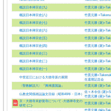
概説日本禅宗史(九)
竹貫元勝 (著)=Takenu
概説日本禅宗史(八)
竹貫元勝 =Takenuk
概説日本禅宗史(七)
竹貫元勝 (著)=Takenu
概説日本禅宗史(六)
竹貫元勝 (著)=Takenu
概説日本禅宗史(五)
竹貫元勝 (著)=Takenu
概説日本禅宗史(四)
竹貫元勝 (著)=Takenu
概説日本禅宗史(三)
竹貫元勝 (著)=Takenu
概説日本禅宗史(二)
竹貫元勝 (著)=Takenu
概説日本禅宗史(一)
竹貫元勝 (著)=Takenu
竹貫元勝=Takenuki
中世近江における大徳寺派の展開
生還暦記念会
〈聖教解説六〉『興禅護国論』
竹貫元勝 (著)=Takenu
佐々木令信 (著)=Sasak
仏教史関係雑誌論文目録（昭和49年・日本）
竹貫元勝 (著)=Takenu
京・大徳寺末妙覚寺について -大徳禅寺史の
竹貫元勝 (著)=Takenu
研究 (二)-
竹貫元勝 (編)=Takenu