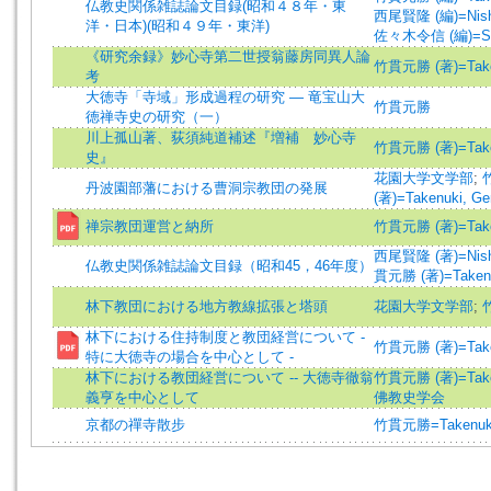
仏教史関係雑誌論文目録(昭和４８年・東
西尾賢隆 (編)=Nishio
洋・日本)(昭和４９年・東洋)
佐々木令信 (編)=Sasak
《研究余録》妙心寺第二世授翁藤房同異人論
竹貫元勝 (著)=Takenu
考
大徳寺「寺域」形成過程の研究 ― 竜宝山大
竹貫元勝
徳禅寺史の研究（一）
川上孤山著、荻須純道補述『増補 妙心寺
竹貫元勝 (著)=Takenu
史』
花園大学文学部
;
丹波園部藩における曹洞宗教団の発展
(著)=Takenuki, Ge
禅宗教団運営と納所
竹貫元勝 (著)=Takenu
西尾賢隆 (著)=Nishio
仏教史関係雑誌論文目録（昭和45，46年度）
貫元勝 (著)=Takenuk
林下教団における地方教線拡張と塔頭
花園大学文学部
;
林下における住持制度と教団経営について -
竹貫元勝 (著)=Takenu
特に大徳寺の場合を中心として -
林下における教団経営について -- 大徳寺徹翁
竹貫元勝 (著)=Takenu
義亨を中心として
佛教史学会
京都の禪寺散步
竹貫元勝=Takenuki