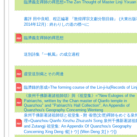
臨濟義玄禪師の禪思想=The Zen Thought of Master Linji Yixuan
書評 田中良昭、程正編著 『敦煌禪宗文獻分類目錄』 (大東出版
2014年12月) : 終わりしの道の標べに
臨濟義玄禪師的禪思想
送別詩集『一帆風』の成立過程
虛堂送別偈とその周邊
臨濟錄的形成=The forming course of the Lin-ji-lu(Records of Linj
《泉州千佛新著諸祖師頌》與《祖堂集》="New Eulogies of the
Patriarchs, written by the Chan master of Qianfo temple in
Quanzhou" and "Patriarch's Hall Collection", An Appendix of
Quanzhou's Geography Concerning Wenteng
泉州千佛新著諸祖師頌と祖堂集 - 附 省僜(文僜)禪師をめぐる泉
理=Quanzhou Qianfo Xinzhu Zhuzushi Song 泉州千佛新著諸
and Zutangji 祖堂集: An Appendix Of Quanzhou's Geography
Concerning Xing Deng 省[トウ] (Wen Deng 文[トウ])