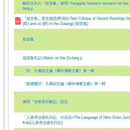
柳田先生の『祖堂集』研究=Yanagida Seizan's research on the 
tang ji
『祖堂集』異文校證(即/則)=Text Critique of Variant Readings for 
(即) and ze (即) in the Zutangji (祖堂集)
祖堂集
祖堂集札記=Notes on the Zu-tang ji
「評」方廣錩主編《藏外佛教文獻》第一輯
〔集體書評〕方廣錩主編《藏外佛教文獻》第一輯
傅亮『光世音応験記』訳注
「入唐求法巡礼行記」の言語=The Language of Nitto Guho Junr
Koki(入唐求法巡礼行記)