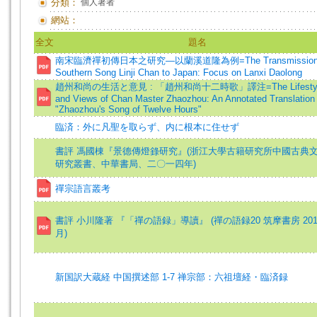
分類：
個人著者
網站：
全文
題名
南宋臨濟禪初傳日本之研究—以蘭溪道隆為例=The Transmission 
Southern Song Linji Chan to Japan: Focus on Lanxi Daolong
趙州和尚の生活と意見 : 「趙州和尚十二時歌」譯注=The Lifesty
and Views of Chan Master Zhaozhou: An Annotated Translation 
"Zhaozhou's Song of Twelve Hours"
臨済：外に凡聖を取らず、内に根本に住せず
書評 馮國棟『景德傳燈錄研究』(浙江大學古籍研究所中國古典
研究叢書、中華書局、二〇一四年)
禪宗語言叢考
書評 小川隆著 『「禪の語録」導讀』 (禪の語録20 筑摩書房 201
月)
新国訳大蔵経 中国撰述部 1-7 禅宗部：六祖壇経・臨済録