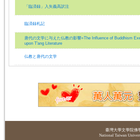
「臨済録」入矢義高訳注
臨済録札記
唐代の文学に与えた仏教の影響=The Influence of Buddhism Exe
upon T'ang Literature
仏教と唐代の文学
臺灣大學
文學院佛
National Taiwan Universi