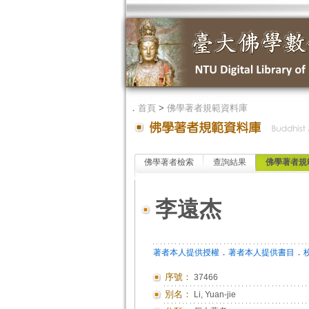
．
首頁
>
佛學著者規範資料庫
佛學著者檢索
查詢結果
佛學著者規
李遠杰
．
．
著者本人提供授權
著者本人提供書目
序號：
37466
別名：
Li, Yuan-jie