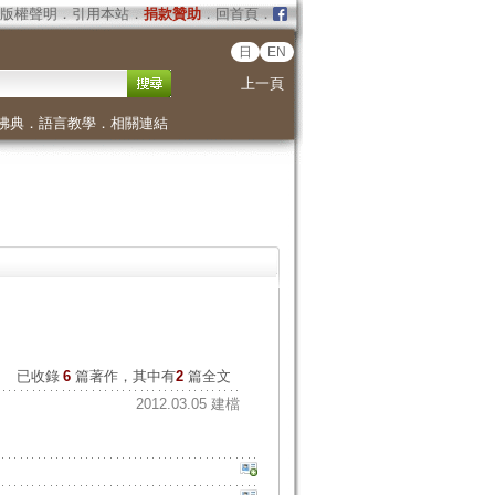
版權聲明
．
引用本站
．
捐款贊助
．
回首頁
．
日
EN
上一頁
佛典
．
語言教學
．
相關連結
已收錄
6
篇著作，其中有
2
篇全文
2012.03.05 建檔