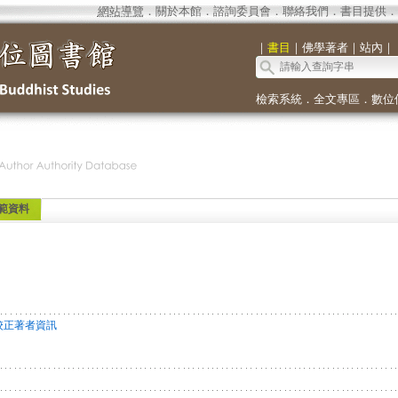
網站導覽
．
關於本館
．
諮詢委員會
．
聯絡我們
．
書目提供
．
｜
書目
｜
佛學著者
｜
站內
｜
檢索系統
．
全文專區
．
數位
範資料
校正著者資訊