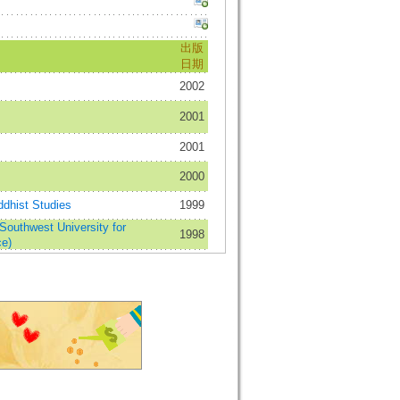
出版
日期
2002
2001
2001
2000
hist Studies
1999
west University for
1998
ce)