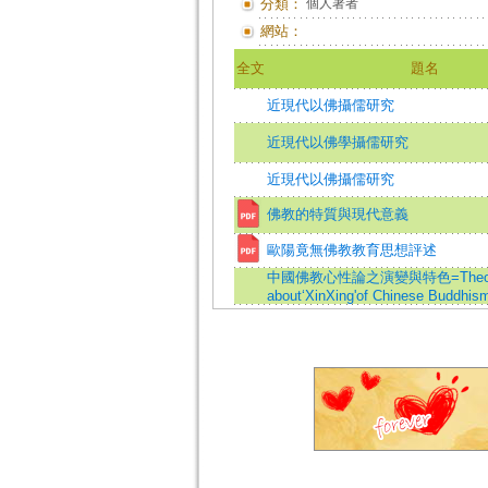
分類：
個人著者
網站：
全文
題名
近現代以佛攝儒研究
近現代以佛學攝儒研究
近現代以佛攝儒研究
佛教的特質與現代意義
歐陽竟無佛教教育思想評述
中國佛教心性論之演變與特色=Theo
about‘XinXing'of Chinese Buddhis