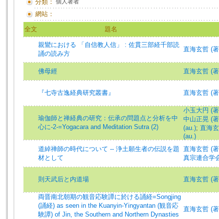
分類：
個人著者
網站：
全文
題名
親鸞における 「自信教人信」 : 佐貫三部経千部読
直海玄哲 (著)=N
誦の読み方
佛母經
直海玄哲 (著)=N
『七寺古逸経典研究叢書』
直海玄哲 (著)=N
小玉大円 (著)=K
瑜伽師と禅経典の研究：伝承の問題点と分析を中
中山正晃 (著)=
心に-2-=Yogacara and Meditation Sutra (2)
(au.)
;
直海玄哲 
(au.)
道綽禅師の時代について -- 浄土願生者の伝説を題
直海玄哲 (著)=N
材として
真宗連合学
則天武后と内道場
直海玄哲 (著)=N
両晋南北朝期の観音応験譚に於ける誦経=Songjing
(誦経) as seen in the Kuanyin-Yingyantan (観音応
直海玄哲 (著)=N
験譚) of Jin, the Southern and Northern Dynasties