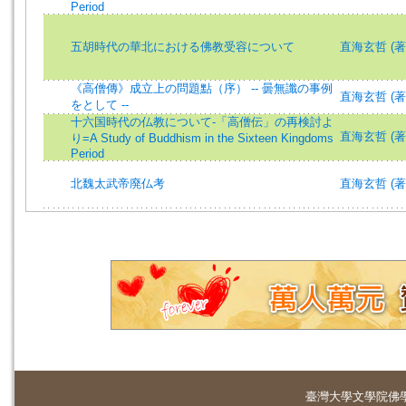
Period
五胡時代の華北における佛教受容について
直海玄哲 (著)=N
《高僧傳》成立上の問題點（序） -- 曇無讖の事例
直海玄哲 (著
をとして --
十六国時代の仏教について-「高僧伝」の再検討よ
直海玄哲 (著)=N
り=A Study of Buddhism in the Sixteen Kingdoms
Period
北魏太武帝廃仏考
直海玄哲 (著
臺灣大學
文學院佛