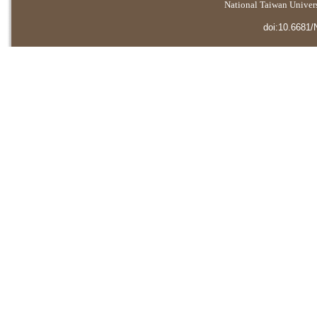
National Taiwan Universi
doi:10.6681