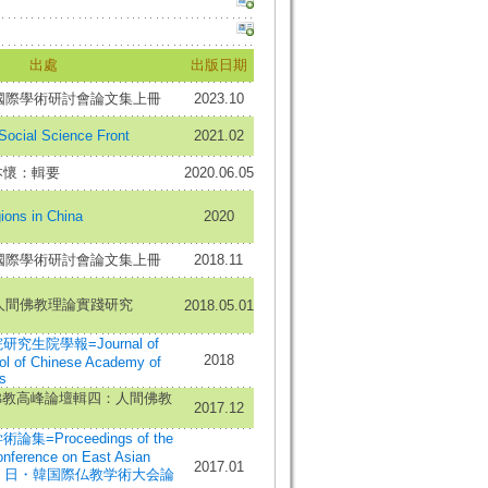
出處
出版日期
宗國際學術研討會論文集上冊
2023.10
al Science Front
2021.02
本懷：輯要
2020.06.05
ons in China
2020
宗國際學術研討會論文集上冊
2018.11
師人間佛教理論實踐研究
2018.05.01
生院學報=Journal of
2018
ol of Chinese Academy of
s
佛教高峰論壇輯四：人間佛教
2017.12
=Proceedings of the
Conference on East Asian
2017.01
=中・日・韓国際仏教学術大会論