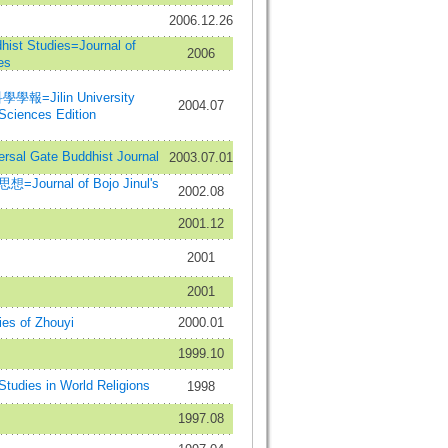
2006.12.26
t Studies=Journal of
2006
es
=Jilin University
2004.07
 Sciences Edition
al Gate Buddhist Journal
2003.07.01
ournal of Bojo Jinul's
2002.08
2001.12
2001
2001
 of Zhouyi
2000.01
1999.10
es in World Religions
1998
1997.08