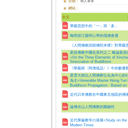
分類：
個人著者
網站：
全文
華嚴思想中的「一」與「多」
晚明浙江陽明心學的儒佛會通
《人間佛教回歸佛陀本懷》對華嚴
新昌佛教中國化系列之二 略論新
=On the Three Elements of Xinchan
Sinicization of Buddhism
《華嚴經〈阿僧祗品〉》中的數量
星雲大師以人間佛教弘化為中心的社會
為主=Venerable Master Hsing Yun’s 
Buddhism Propagation - Based on 
近代日本佛教在中國東北地區的傳
論佛光山人間佛教的圓融性
近代華厳教学の発展=Study on the Deve
Modern Times