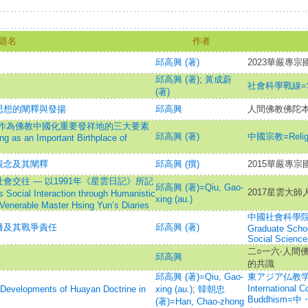
題名
作者
邱高興 (著)
2023華嚴專
邱高興 (著)
;
黃成蔚
社會科學戰線=Soci
(著)
思想的闡釋與發揚
邱高興
人間佛教佛陀
昌作為佛教中國化重要發祥地的三大要素
邱高興 (著)
中國宗教=Religi
g as an Important Birthplace of
觀念及其闡釋
邱高興 (撰)
2015華嚴專
交往 — 以1991年《星雲日記》所記
邱高興 (著)=Qiu, Gao-
2017星雲大
Social Interaction through Humanistic
xing (au.)
Venerable Master Hsing Yun’s Diaries
中國社會科學院研究
播及其戰爭責任
邱高興 (著)
Graduate Scho
Social Science
二○一六‧人間
邱高興
的共識
邱高興 (著)=Qiu, Gao-
東アジア仏教学術論集
International 
lopments of Huayan Doctrine in
xing (au.)
;
韓朝忠
Buddhism
(著)=Han, Chao-zhong