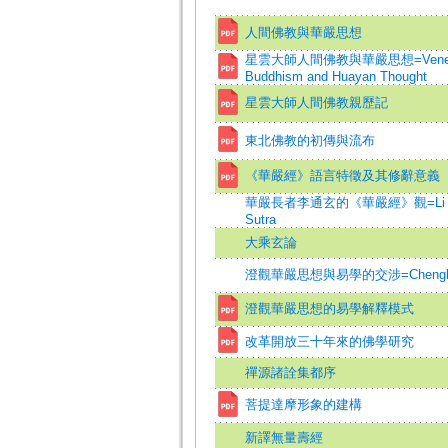
人間佛教與華嚴思想
星雲大師人間佛教與華嚴思想=Venerable M
Buddhism and Huayan Thought
星雲大師人間佛教親歷記
東北佛教的初傳與流布
《華嚴經》語言特徵及其修辭意義
華嚴長者李通玄的《華嚴經》觀=Li Tongxua
Sutra
大乘玄論
澄觀華嚴思想與易學的交涉=Chengkuan's 
澄觀華嚴思想的易學解釋模式
改革開放三十年來的佛學研究
禪源諸詮集都序
菩提達摩形象的建構
新譯無量壽經