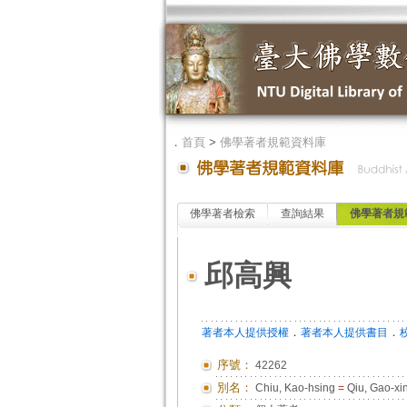
．
首頁
>
佛學著者規範資料庫
佛學著者檢索
查詢結果
佛學著者規
邱高興
．
．
著者本人提供授權
著者本人提供書目
序號：
42262
別名：
Chiu, Kao-hsing
=
Qiu, Gao-xi