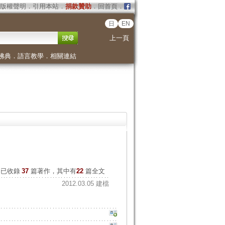
版權聲明
．
引用本站
．
捐款贊助
．
回首頁
．
日
EN
上一頁
佛典
．
語言教學
．
相關連結
已收錄
37
篇著作，其中有
22
篇全文
2012.03.05 建檔