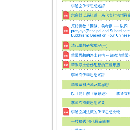
李通玄佛學思想述評
宗密對以馬祖道一為代表的洪州禪
原始佛教「因緣」義考察 ── 以四《
pratyaya(Principal and Subordinate
Buddhism: Based on Four Chinese
清代佛教研究現況(一)
華嚴思想的淨土解構 -- 彭際淸華
華嚴淨土念佛思想的三種形態
李通玄佛學思想述評
華嚴宗祖法藏及其思想
以《易》解《華嚴經》——李通玄
李通玄禪觀思想述要
李通玄與法藏的佛學思想比較
一枝獨秀 清代禪宗隆興