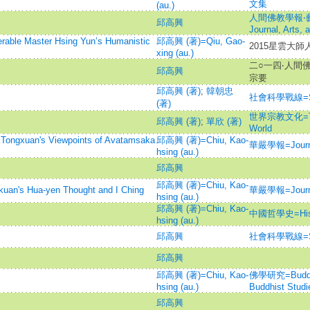
文集
(au.)
人間佛教學報‧藝文=
邱高興
Journal, Arts, 
aster Hsing Yun’s Humanistic
邱高興 (著)=Qiu, Gao-
2015星雲大師
xing (au.)
二○一四‧人間
邱高興
宗要
邱高興 (著)
;
韓朝忠
社會科學戰線=Soci
(著)
世界宗教文化=The R
邱高興 (著)
;
單欣 (著)
World
n's Viewpoints of Avatamsaka
邱高興 (著)=Chiu, Kao-
華嚴學報=Journal
hsing (au.)
邱高興
邱高興 (著)=Chiu, Kao-
Hua-yen Thought and I Ching
華嚴學報=Journal
hsing (au.)
邱高興 (著)=Chiu, Kao-
中國哲學史=Histor
hsing (au.)
邱高興
社會科學戰線=Soci
邱高興
邱高興 (著)=Chiu, Kao-
佛學研究=Buddhis
hsing (au.)
Buddhist Studi
邱高興