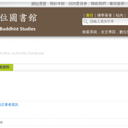
網站導覽
．
關於本館
．
諮詢委員會
．
聯絡我們
．
書目提供
．
｜
書目
｜
佛學著者
｜
站內
｜
檢索系統
．
全文專區
．
數位
範資料
校正著者資訊
ng