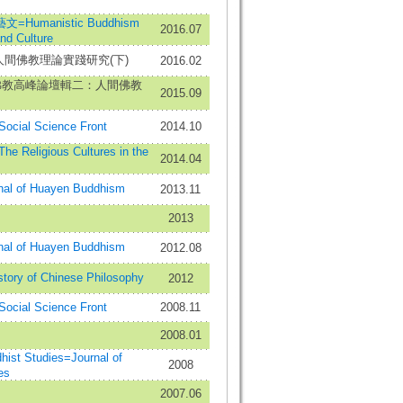
Humanistic Buddhism
2016.07
and Culture
人間佛教理論實踐研究(下)
2016.02
佛教高峰論壇輯二：人間佛教
2015.09
al Science Front
2014.10
eligious Cultures in the
2014.04
 of Huayen Buddhism
2013.11
2013
 of Huayen Buddhism
2012.08
y of Chinese Philosophy
2012
al Science Front
2008.11
2008.01
t Studies=Journal of
2008
es
2007.06