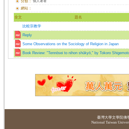
分類：
個人著者
網站：
全文
題名
比較宗教学
Reply
Some Observations on the Sociology of Religion in Japan
Book Review: "Tennōsei to nihon shūkyō," by Tokoro Shigemot
臺灣大學
文學院佛
National Taiwan Universi