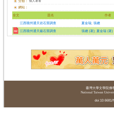
分類：
個人著者
網站：
全文
題名
作者
江西贛州通天岩石窟調查
夏金瑞
;
張總
江西贛州通天巖石窟調查
張總 (著)
;
夏金瑞 (著)
臺灣大學
文學院佛
National Taiwan Universi
doi:10.6681