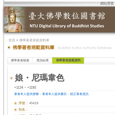
網站導覽
．
首頁
>
佛學著者規範資料庫
佛學著者檢索
查詢結果
佛學著者規範資料
娘・尼瑪韋色
+1124 ~ +1192
．
．
著者本人提供授權
著者本人提供書目
校正著者資訊
序號：
45419
別名：