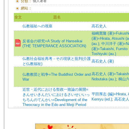
分類：
個人著者
網站：
全文
題名
仏教福祉への視座
高石史人
福嶋寛隆 (著)=Fukushima
(著)=Hirata, Atsushi (a
反省会の研究=A Study of Hanseikai
(au.)
;
中川洋子 (著)=Naka
(THE TEMPERANCE ASSOCIATION)
(著)=Takaishi, Fumito 
Toshiyuki (au.)
仏教社会福祉再考 - その現状と批判(介護
高石史人 (著)
と仏教福祉)
高石史人 (著)=Takaishi, 
仏教教団と戦争=The Buddhist Order and
Nobutaka (au.)
;
桐山六字 
War
近世・近代における祭政一致論の展開=
平田厚志 (編)=Hirata, At
きんせいきんだいにおけるさいせいいっ
Kenryu (ed.)
;
高石史人 (編
ちろんのてんかい=Development of the
Theocracy in the Edo and Meiji Period