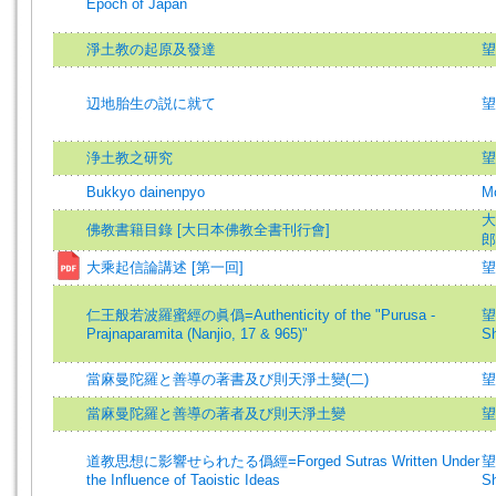
Epoch of Japan
淨土教の起原及發達
望
辺地胎生の説に就て
望
浄土教之研究
望
Bukkyo dainenpyo
Mo
大
佛教書籍目錄 [大日本佛教全書刊行會]
郎
大乘起信論講述 [第一回]
望
仁王般若波羅蜜經の眞僞=Authenticity of the "Purusa -
望
Prajnaparamita (Nanjio, 17 & 965)"
Sh
當麻曼陀羅と善導の著書及び則天淨土變(二)
望
當麻曼陀羅と善導の著者及び則天淨土變
望
道教思想に影響せられたる僞經=Forged Sutras Written Under
望
the Influence of Taoistic Ideas
Sh