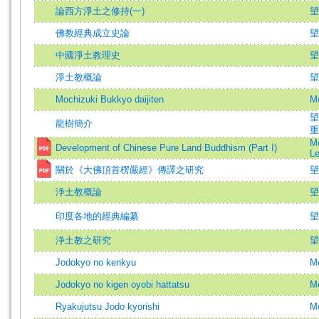
論西方淨土之修持(一)
望
佛教經典成立史論
望
中國淨土教理史
望
淨土教概論
望
Mochizuki Bukkyo daijiten
Mo
望
龍樹簡介
重
Mo
Development of Chinese Pure Land Buddhism (Part I)
L
關於《大佛頂首楞嚴經》傳譯之研究
望
浄土教概論
望
印度各地的經典編纂
望
浄土教之研究
望
Jodokyo no kenkyu
Mo
Jodokyo no kigen oyobi hattatsu
Mo
Ryakujutsu Jodo kyorishi
Mo