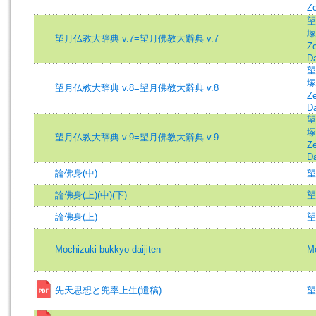
Z
望
塚
望月仏教大辞典 v.7=望月佛教大辭典 v.7
Z
Da
望
塚
望月仏教大辞典 v.8=望月佛教大辭典 v.8
Z
Da
望
塚
望月仏教大辞典 v.9=望月佛教大辭典 v.9
Z
Da
論佛身(中)
望
論佛身(上)(中)(下)
望
論佛身(上)
望
Mochizuki bukkyo daijiten
Mo
先天思想と兜率上生(遺稿)
望