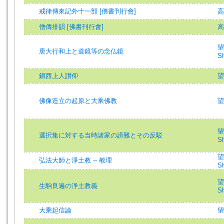
戒律傳來記外十一部 [佛書刊行會]
高
僧傳排韻 [佛書刊行會]
高
望
唐大行和上と道鏡等の念仏鏡
Sh
鎭西上人讃仰
望
佛像造立の起原と大乘佛教
望
望
選択集に対する当時諸家の謗難とその反駁
Sh
望
弘法大師と淨土教 -- 教理
Sh
望
生駒良遍の浄土教義
Sh
大乘起信論
望