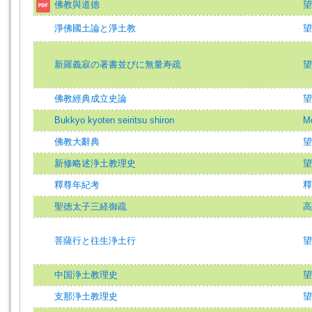
佛教與道德
望
淨佛國土論と淨土教
望
新羅義寂の著書並びに無量寿疏
望
佛教經典成立史論
望
Bukkyo kyoten seiritsu shiron
Mo
佛教大辭典
望
新修略述浄土教理史
望
釋尊年紀考
釋
聖徳太子三経御疏
高
菩薩行と往生浄土行
望
中国浄土教理史
望
支那浄土教理史
望