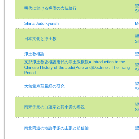
望
明代に於ける禅僧の念仏修行
Sh
Shina Jodo kyorishi
Mo
望
日本文化と浄土教
Sh
淨土教概論
望
支那淨土教史概說唐代の淨土教概觀= Introduction to the
望
Chinese History of the Jodo(Pure and)Doctrine：The Tiang
Sh
Period
望
大無量寿荘厳経の研究
Sh
望
南宋子元の白蓮宗と其余党の邪説
Sh
南北両道の地論學派の主張と起信論
望