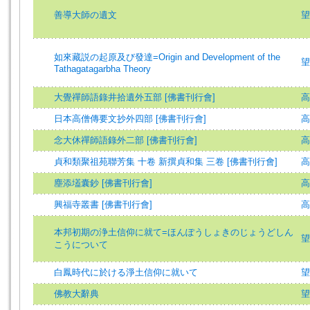
善導大師の遺文
望
如來藏説の起原及び發達=Origin and Development of the
望
Tathagatagarbha Theory
大覺禪師語錄井拾遺外五部 [佛書刊行會]
高
日本高僧傳要文抄外四部 [佛書刊行會]
高
念大休禪師語錄外二部 [佛書刊行會]
高
貞和類聚祖苑聯芳集 十卷 新撰貞和集 三卷 [佛書刊行會]
高
塵添壒囊鈔 [佛書刊行會]
高
興福寺叢書 [佛書刊行會]
高
本邦初期の浄土信仰に就て=ほんぽうしょきのじょうどしん
望
こうについて
白鳳時代に於ける淨土信仰に就いて
望
佛教大辭典
望