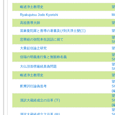
略述浄土教理史
望
Ryakujutsu Jodo Kyorishi
Mo
高祖善導大師
望
當麻曼陀羅と善導の著書及び則天淨土變(三)
望
望
悲華経の弥陀本生説話に就て
Sh
大乗起信論之研究
望
望
信瑞の明義進行集と無観称名義
Sh
望
大仏頂首楞厳経真偽問題
Sh
略述浄土教理史
望
望
釈摩訶衍論偽造考
Sh
(
望
漢訳大蔵経成立の沿革 (下)
Sh
(
望
漢訳大蔵経成立之沿革 (中)
Sh