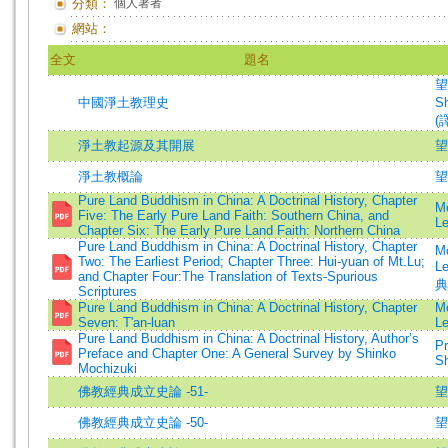
分類：
個人著者
網站：
全文
題名
望
中國淨土教理史
Sh
(譯
淨土教起源及其開展
望
淨土教概論
望
Pure Land Buddhism in China: A Doctrinal History, Chapter
Mo
Five: The Early Pure Land Faith: Southern China, and
L
Chapter Six: The Early Pure Land Faith: Northern China
Pure Land Buddhism in China: A Doctrinal History, Chapter
Mo
Two: The Earliest Period; Chapter Three: Hui-yuan of Mt.Lu;
L
and Chapter Four:The Translation of Texts-Spurious
典
Scriptures
Pure Land Buddhism in China: A Doctrinal History, Chapter
Mo
Seven: T'an-luan
L
Pure Land Buddhism in China: A Doctrinal History, Author’s
Pr
Preface and Chapter One: A General Survey by Shinko
S
Mochizuki
佛教經典成立史論 -51-
望
佛教經典成立史論 -50-
望