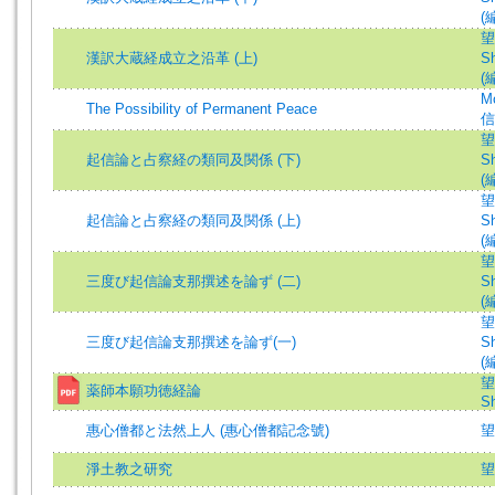
(
望
漢訳大蔵経成立之沿革 (上)
Sh
(
M
The Possibility of Permanent Peace
信
望
起信論と占察経の類同及関係 (下)
Sh
(
望
起信論と占察経の類同及関係 (上)
Sh
(
望
三度び起信論支那撰述を論ず (二)
Sh
(
望
三度び起信論支那撰述を論ず(一)
Sh
(
望
薬師本願功徳経論
Sh
惠心僧都と法然上人 (惠心僧都記念號)
望
淨土教之研究
望