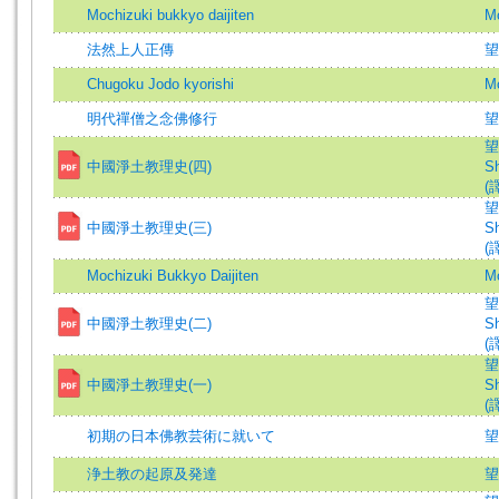
Mochizuki bukkyo daijiten
Mo
法然上人正傳
望
Chugoku Jodo kyorishi
Mo
明代禪僧之念佛修行
望
望
中國淨土教理史(四)
Sh
(譯
望
中國淨土教理史(三)
Sh
(譯
Mochizuki Bukkyo Daijiten
Mo
望
中國淨土教理史(二)
Sh
(譯
望
中國淨土教理史(一)
Sh
(譯
初期の日本佛教芸術に就いて
望
浄土教の起原及発達
望