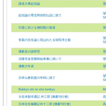
講述大乘起信論
望
望
起信論の専念阿弥陀仏説に就て
Sh
印度に於ける佛陀觀の發達
望
望
世親の往生論に現はれたる弥陀浄土観
Sh
佛教史の諸研究
望
法隆寺金堂藥師如來像に就いて
望
佛教大年表
望
望
日本仏教初渡の年時に就て
Sh
Bukkyo shi no sho kenkyu
Mo
大谷本願寺通記 外三部 [佛書刊行會]
高
日本往生極樂記外十二部 [佛書刊行會]
高