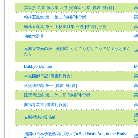
撰集抄 九卷 發心集 八卷 寶物集 七卷 [佛書刊行會]
高
翰林五鳳集 第一,第二 [佛書刊行會]
高
翰林五鳳集 第三 山林風月集 三卷 [佛書刊行會]
高
佛教大辭典
望
元興寺智光の浄土曼陀羅=がんこうじちこうのじょうどまん
望
だら
Bukkyo Daijiten
Mo
本光國師日記 [佛書刊行會]
高
延寶傳燈錄 第一 [佛書刊行會]
高
延寶傳燈錄 第二 外二部 [佛書刊行會]
高
興福寺叢書 [佛書刊行會]
高
望
支那撰述の疑偽経
Sh
初期の日本佛教藝術に就いて=Buddhists Arts in the Early
望