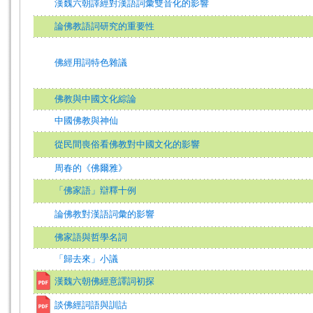
漢魏六朝譯經對漢語詞彙雙音化的影響
論佛教語詞研究的重要性
佛經用詞特色雜議
佛教與中國文化綜論
中國佛教與神仙
從民間喪俗看佛教對中國文化的影響
周春的《佛爾雅》
「佛家語」辯釋十例
論佛教對漢語詞彙的影響
佛家語與哲學名詞
「歸去來」小議
漢魏六朝佛經意譯詞初探
談佛經詞語與訓詁