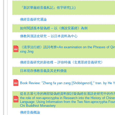
『新訳華厳経音義私記』俗字研究(上)
佛經音義研究通論
如何閱讀孤本疑偽經 -- 以《佛說安墓經》為例
佛教與漢語史研究 -- 以日本資料為中心
《清淨法行經》語詞考辨=An examination on the Phrases of Qin-g
xing Jing
佛經音義研究的新收穫 -- 評徐時儀《玄應眾經音義研究》
日本現存佛教音義及其史料價值
Book Review: "Zheng fa yan zang [Shōbōgenzō]," tran. by He 
從名古屋七寺的兩部疑偽經資料探討疑偽經在漢語史研究中的作用=E
the role of non-aprocrypha in Research into the History of Chin
Language: Using Information from the Two Non-aprocrypha Fou
Chi Buddhist Monastery
佛經音義概論