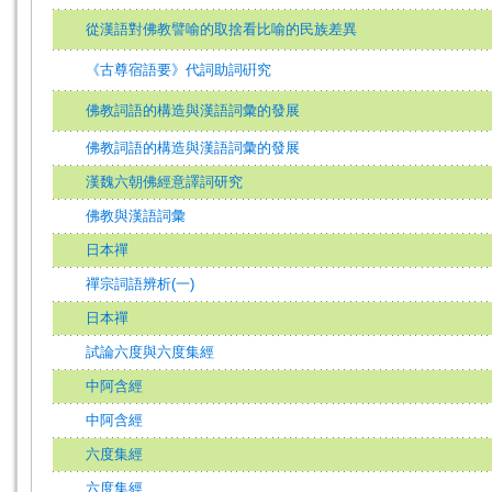
從漢語對佛教譬喻的取捨看比喻的民族差異
《古尊宿語要》代詞助詞硏究
佛教詞語的構造與漢語詞彙的發展
佛教詞語的構造與漢語詞彙的發展
漢魏六朝佛經意譯詞研究
佛教與漢語詞彙
日本禪
禪宗詞語辨析(一)
日本禪
試論六度與六度集經
中阿含經
中阿含經
六度集經
六度集經