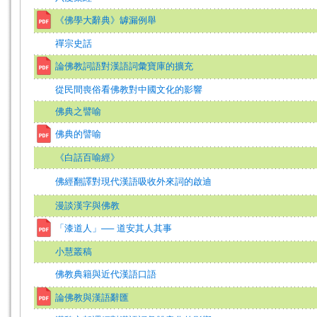
《佛學大辭典》罅漏例舉
禪宗史話
論佛教詞語對漢語詞彙寶庫的擴充
從民間喪俗看佛教對中國文化的影響
佛典之譬喻
佛典的譬喻
《白話百喻經》
佛經翻譯對現代漢語吸收外來詞的啟迪
漫談漢字與佛教
「漆道人」── 道安其人其事
小慧叢稿
佛教典籍與近代漢語口語
論佛教與漢語辭匯