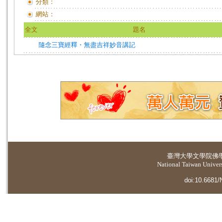
分類：
網站：
全文
題名
隨念三寶經釋・無盡吉祥妙音講記
臺灣大學
文學院佛
National Taiwan Universi
doi:10.6681