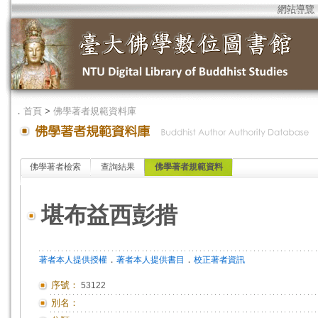
網站導覽
．
首頁
>
佛學著者規範資料庫
佛學著者檢索
查詢結果
佛學著者規範資料
堪布益西彭措
．
．
著者本人提供授權
著者本人提供書目
校正著者資訊
序號：
53122
別名：