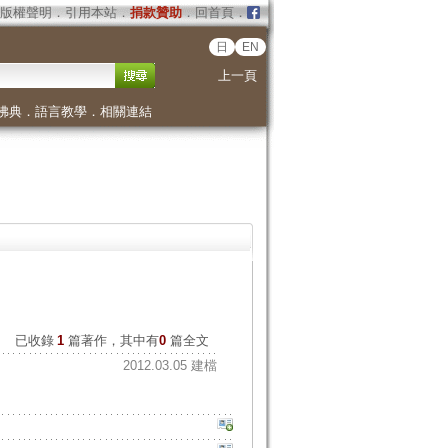
版權聲明
．
引用本站
．
捐款贊助
．
回首頁
．
日
EN
上一頁
佛典
．
語言教學
．
相關連結
已收錄
1
篇著作，其中有
0
篇全文
2012.03.05 建檔