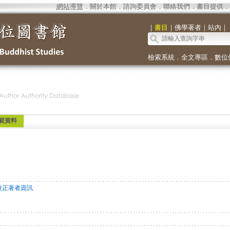
網站導覽
．
關於本館
．
諮詢委員會
．
聯絡我們
．
書目提供
．
｜
書目
｜
佛學著者
｜
站內
｜
檢索系統
．
全文專區
．
數位
範資料
切
校正著者資訊