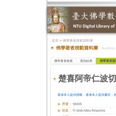
．
首頁
>
佛學著者規範資料庫
佛學著者檢索
查詢結果
佛學著者規
楚喜阿帝仁波
．
．
著者本人提供授權
著者本人提供書目
序號：
56006
別名：
Tr lshik Adeu Rinpoche