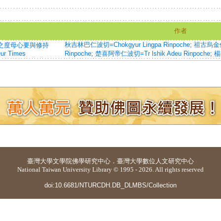
作者
秋吉林巴仁波切=Chokgyur Lingpa Rinpoche
;
祖古烏金仁波
巴之度母心要與修持
Our Times
Rinpoche
;
楚喜阿帝仁波切=Tr lshik Adeu Rinpoche
;
楊
臺灣大學
文學院佛學研究中心
．
臺灣大學數位人文研究中心
National Taiwan University Library © 1995 - 2026. All rights reserved
doi:10.6681/NTURCDH.DB_DLMBS/Collection