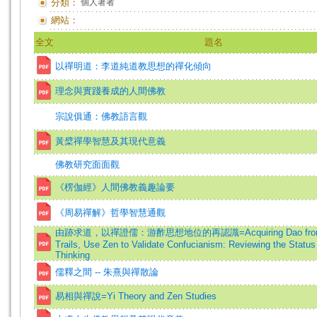
分類：
個人著者
網站：
全文
題名
以禪明道：李道純道教思想的禪化傾向
理念與實踐養成的人間佛教
宗說俱通：佛教語言觀
黃檗禪學智慧及其現代意義
佛教研究面面觀
《楞伽經》人間佛教義趣論要
《周易禪解》哲學智慧通觀
由跡求道，以禪證儒：游酢思想地位的再認識=Acquiring Dao from 
Trails, Use Zen to Validate Confucianism: Reviewing the Status
Thinking
儒釋之間 -- 朱熹與禪散論
易相與禪說=Yi Theory and Zen Studies