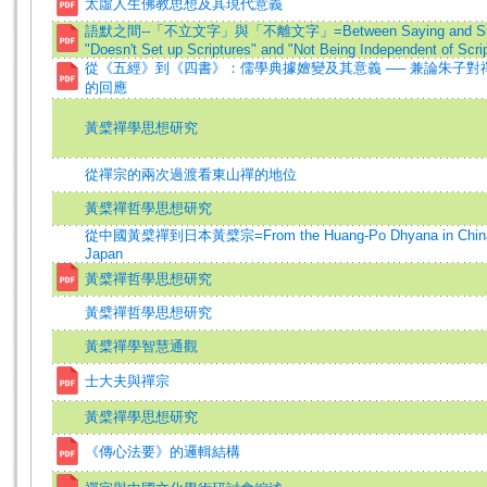
太虛人生佛教思想及其現代意義
語默之間--「不立文字」與「不離文字」=Between Saying and Sile
"Doesn't Set up Scriptures" and "Not Being Independent of Scri
從《五經》到《四書》：儒學典據嬗變及其意義 ── 兼論朱子對
的回應
黃檗禪學思想研究
從禪宗的兩次過渡看東山禪的地位
黃檗禪哲學思想研究
從中國黃檗禪到日本黃檗宗=From the Huang-Po Dhyana in China t
Japan
黃檗禪哲學思想研究
黃檗禪哲學思想研究
黃檗禪學智慧通觀
士大夫與禪宗
黃檗禪學思想研究
《傳心法要》的邏輯結構