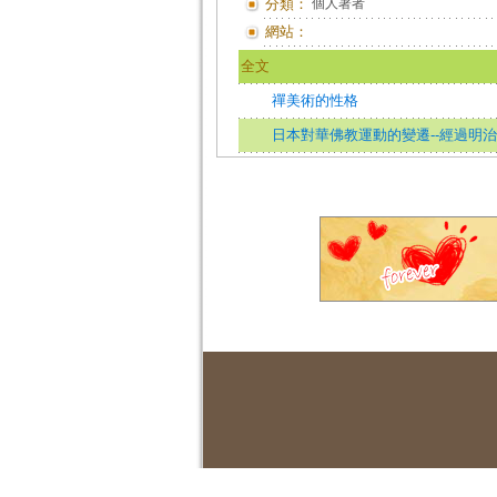
分類：
個人著者
網站：
全文
禪美術的性格
日本對華佛教運動的變遷--經過明治