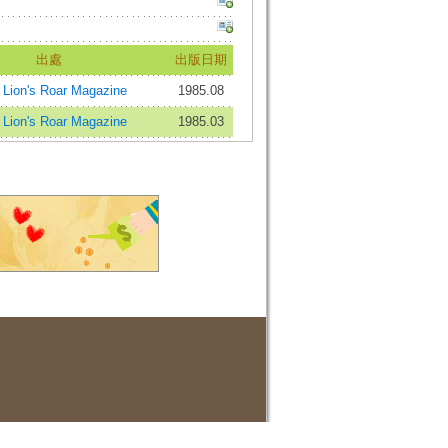
出處
出版日期
on's Roar Magazine
1985.08
on's Roar Magazine
1985.03