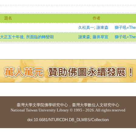
題名
作者
久松真一
;
謝東森
獅子吼=The Li
大正五十年後, 所面臨的轉變期
謝東森
;
藤井草宣
獅子吼=The Li
臺灣大學
文學院佛學研究中心
．
臺灣大學數位人文研究中心
National Taiwan University Library © 1995 - 2026. All rights reserved
doi:10.6681/NTURCDH.DB_DLMBS/Collection