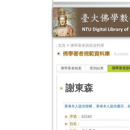
．
首頁
>
佛學著者規範資料庫
佛學著者檢索
查詢結果
佛學著者規
謝東森
．
．
著者本人提供授權
著者本人提供書目
序號：
62193
別名：