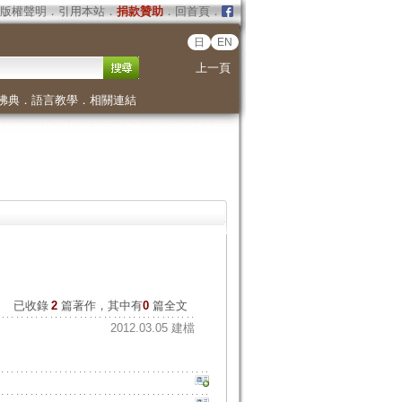
版權聲明
．
引用本站
．
捐款贊助
．
回首頁
．
日
EN
上一頁
佛典
．
語言教學
．
相關連結
已收錄
2
篇著作，其中有
0
篇全文
2012.03.05 建檔