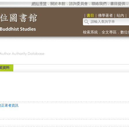
網站導覽
．
關於本館
．
諮詢委員會
．
聯絡我們
．
書目提供
．
｜
書目
｜
佛學著者
｜
站內
｜
檢索系統
．
全文專區
．
數位
範資料
校正著者資訊