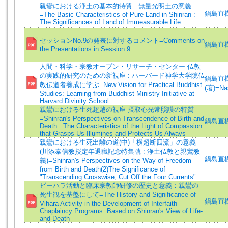
親鸞における浄土の基本的特質 : 無量光明土の意義
鍋島直樹
=The Basic Characteristics of Pure Land in Shinran :
The Significances of Land of Immeasurable Life
セッションNo.9の発表に対するコメント=Comments on
鍋島直樹 (
the Presentations in Session 9
人間・科学・宗教オープン・リサーチ・センター 仏教
の実践的研究のための新視座 : ハーバード神学大学院仏
鍋島直樹 (
教伝道者養成に学ぶ=New Vision for Practical Buddhist
(著)=Nas
Studies: Learning from Buddhist Ministry Initiative at
Harvard Divinity School
親鸞における生死超越の視座 摂取心光常照護の特質
=Shinran's Perspectives on Transcendence of Birth and
鍋島直樹
Death : The Characteristics of the Light of Compassion
that Grasps Us Illumines and Protects Us Always
親鸞における生死出離の道(中)「横超断四流」の意義
(川添泰信教授定年退職記念特集號 : 浄土仏教と親鸞教
鍋島直
義)=Shinran's Perspectives on the Way of Freedom
from Birth and Death(2)The Significance of
"Transcending Crosswise, Cut Off the Four Currents"
ビーハラ活動と臨床宗教師研修の歴史と意義：親鸞の
死生観を基盤にして=The History and Significance of
鍋島直樹 (
Vihara Activity in the Development of Interfaith
Chaplaincy Programs: Based on Shinran's View of Life-
and-Death