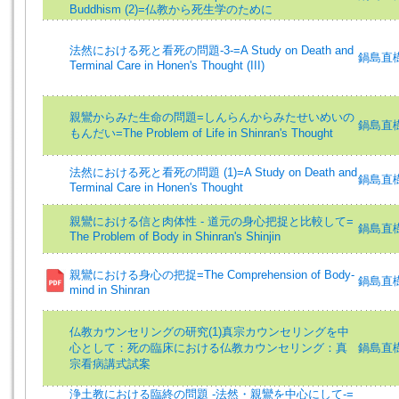
Buddhism (2)=仏教から死生学のために
法然における死と看死の問題-3-=A Study on Death and
鍋島直樹 (
Terminal Care in Honen's Thought (III)
親鸞からみた生命の問題=しんらんからみたせいめいの
鍋島直樹 
もんだい=The Problem of Life in Shinran's Thought
法然における死と看死の問題 (1)=A Study on Death and
鍋島直樹 (
Terminal Care in Honen's Thought
親鸞における信と肉体性 - 道元の身心把捉と比較して=
鍋島直樹 (
The Problem of Body in Shinran's Shinjin
親鸞における身心の把捉=The Comprehension of Body-
鍋島直樹
mind in Shinran
仏教カウンセリングの研究(1)真宗カウンセリングを中
心として：死の臨床における仏教カウンセリング：真
鍋島直樹 (
宗看病講式試案
浄土教における臨終の問題 -法然・親鸞を中心にして-=