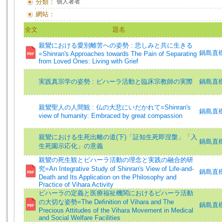
分類：
個人著者
網站：
全文
題名
親鸞における愛別離苦への姿勢 : 悲しみと共に生きる
鍋島直樹 (
=Shinran's Approaches towards The Pain of Separating
from Loved Ones: Living with Grief
実践真宗学の姿勢 : ビハーラ活動と臨床宗教師の実際
鍋島直樹
親鸞聖人の人間観 : 仏の大悲にいだかれて=Shinran's
鍋島直樹 (
view of humanity: Embraced by great compassion
親鸞における生死出離の道(下)「証知生死即涅槃」「入
鍋島直樹
生死園示応化」の意義
親鸞の死生観とビハーラ活動の理念と実践の融合的研
究=An Integrative Study of Shinran's View of Life-and-
鍋島直樹 (
Death and Its Application on the Philosophy and
Practice of Vihara Activity
ビハーラの定義と医療福祉機関におけるビハーラ活動
の大切な姿勢=The Definition of Vihara and The
鍋島直樹 (
Precious Attitudes of the Vihara Movement in Medical
and Social Welfare Facilities