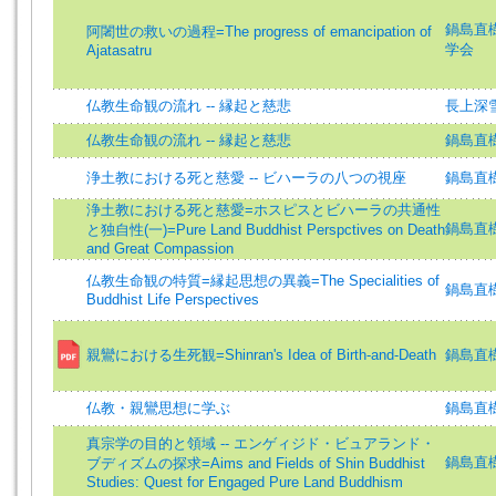
鍋島直樹 (
阿闍世の救いの過程=The progress of emancipation of
学会
Ajatasatru
仏教生命観の流れ -- 縁起と慈悲
長上深
仏教生命観の流れ -- 縁起と慈悲
鍋島直
浄土教における死と慈愛 -- ビハーラの八つの視座
鍋島直樹 (
浄土教における死と慈愛=ホスピスとビハーラの共通性
鍋島直樹 (
と独自性(一)=Pure Land Buddhist Perspctives on Death
and Great Compassion
仏教生命観の特質=縁起思想の異義=The Specialities of
鍋島直樹 (
Buddhist Life Perspectives
親鸞における生死観=Shinran's Idea of Birth-and-Death
鍋島直樹 (
仏教・親鸞思想に学ぶ
鍋島直
真宗学の目的と領域 -- エンゲィジド・ビュアランド・
鍋島直樹 (
ブディズムの探求=Aims and Fields of Shin Buddhist
Studies: Quest for Engaged Pure Land Buddhism