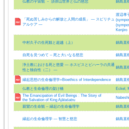
仏教の宇宙観 － 須弥山世界と仏の慈悲
鍋島直
渡辺孝
「死ぬ苦しみからの解放と人間の成長」 ― スピリチュ
(sympos
アルケア ―
(sympos
Kenjiro
中村久子の生死観と超越（上）
鍋島直
自死を見つめて -- 死と大いなる慈悲
鍋島直樹=
浄土教における死と慈愛 ― ホスピスとビハーラの共通
鍋島直
性と独自性（二） ―
縁起思想の生命倫理学=Bioethics of Interdependence
鍋島直樹 (
仏教と生命倫理の架け橋
Eckel, 
The Emancipation of Evil Beings : The Story of
Nabesh
the Salvation of King Ajātaśatru
親鸞の生命観 -- 縁起の生命倫理学
鍋島直樹=
縁起の生命倫理学 ― 智慧と慈悲
鍋島直