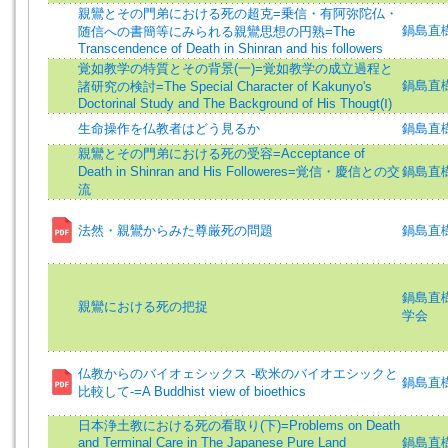
親鸞とその門弟における死の超克=乗信・有阿弥陀仏・
鍋島直樹 (
随信への書簡等にみられる親鸞思想の円熟=The
Transcendence of Death in Shinran and his followers
覚如教学の特質とその背景(一)=覚如教学の成立過程と
鍋島直樹 (
諸研究の検討=The Special Character of Kakunyo's
Doctorinal Study and The Background of His Thougt(Ⅰ)
生命操作を仏教者はどう見るか
鍋島直
親鸞とその門弟における死の受容=Acceptance of
Death in Shinran and His Followeres=覚信・慶信との交
鍋島直樹 (
流
法然・親鸞からみた尊厳死の問題
鍋島直樹 
鍋島直樹 (
親鸞における死の把捉
学会
仏教からのバイオェシックス -欧米のバイオエシックと
鍋島直樹 (
比較して-=A Buddhist view of bioethics
日本浄土教における死の看取り(下)=Problems on Death
and Terminal Care in The Japanese Pure Land
鍋島直樹 (