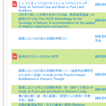
じょうどきょうにおけるりんじゅうのもんだい=A
鍋島直樹 (
Study on Terminal Care and Death in Pure Land
Buddhism
USCBで接した宗教社会学の方法論 - 教団論実践論への
援用のすすめ=The USCB Methodology for the
鍋島直樹 (
Sociology of Religion: A recommendation for the applied
of religious organization and practice
鍋島直樹 (
親鸞における行道の深層的考察(２)
学会
臨床的次元からの念仏の研究
鍋島直樹 (
親鸞における行道の深層的考察(一) — 臨床的念佛研究
鍋島直樹 (
のための一試論= A study on the Practice toward
Buddhahood in Shinran's Thought
親鸞における浄土の深層的考察 - 死・疎外との接点=A
鍋島直樹 (
Study on Pure Land and Death in Shinran's Living
魔の鎖を解く鍵 - 樹心叢書1『親鸞からの射程ー宗教・
鍋島直樹 (
平和・国家』
宗教的象徴論序説 - 浄土の象徴と教団=Religious