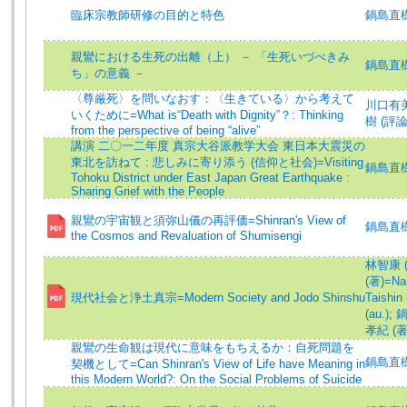
臨床宗教師研修の目的と特色
鍋島直
親鸞における生死の出離（上） － 「生死いづべきみ
鍋島直
ち」の意義 －
〈尊厳死〉を問いなおす：〈生きている〉から考えて
川口有美子 
いくために=What is“Death with Dignity”？: Thinking
樹 (評論)
from the perspective of being “alive”
講演 二〇一二年度 真宗大谷派教学大会 東日本大震災の
東北を訪ねて : 悲しみに寄り添う (信仰と社会)=Visiting
鍋島直樹
Tohoku District under East Japan Great Earthquake :
Sharing Grief with the People
親鸞の宇宙観と須弥山儀の再評価=Shinran's View of
鍋島直樹 (
the Cosmos and Revaluation of Shumisengi
林智康 (著
(著)=Nai
現代社会と浄土真宗=Modern Society and Jodo Shinshu
Taishin 
(au.)
;
鍋
孝紀 (著)=
親鸞の生命観は現代に意味をもちえるか：自死問題を
鍋島直樹 (
契機として=Can Shinran's View of Life have Meaning in
this Modern World?: On the Social Problems of Suicide