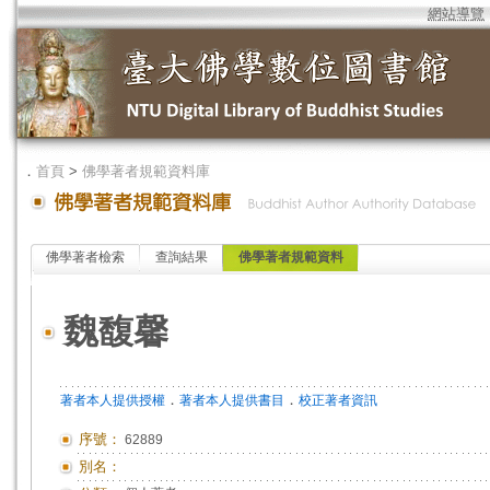
網站導覽
．
首頁
>
佛學著者規範資料庫
佛學著者檢索
查詢結果
佛學著者規範資料
魏馥馨
．
．
著者本人提供授權
著者本人提供書目
校正著者資訊
序號：
62889
別名：