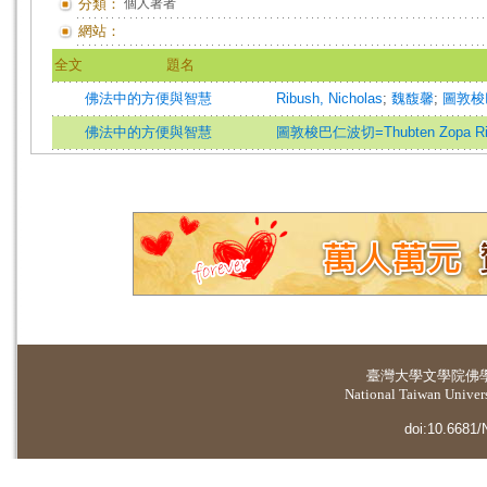
分類：
個人著者
網站：
全文
題名
佛法中的方便與智慧
Ribush, Nicholas
;
魏馥馨
;
圖敦梭
佛法中的方便與智慧
圖敦梭巴仁波切=Thubten Zopa Ri
臺灣大學
文學院佛
National Taiwan Universi
doi:10.6681