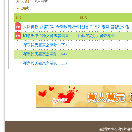
分類：
個人著者
網站：
全文
題名
大韓佛教 曹溪宗과 金剛般若經=대한불교 조계종과 금강반야경
印順氏學位論文審查報告書：「中國禪宗史」審查報告
禪宗與天臺宗之關涉（下）
禪宗與天臺宗之關涉（中）
禪宗與天臺宗之關涉（上）
臺灣大學
文學院佛