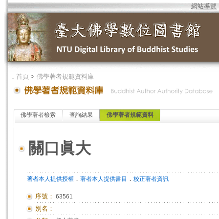
網站導覽
．
首頁
>
佛學著者規範資料庫
佛學著者檢索
查詢結果
佛學著者規範資料
關口眞大
．
．
著者本人提供授權
著者本人提供書目
校正著者資訊
序號：
63561
別名：