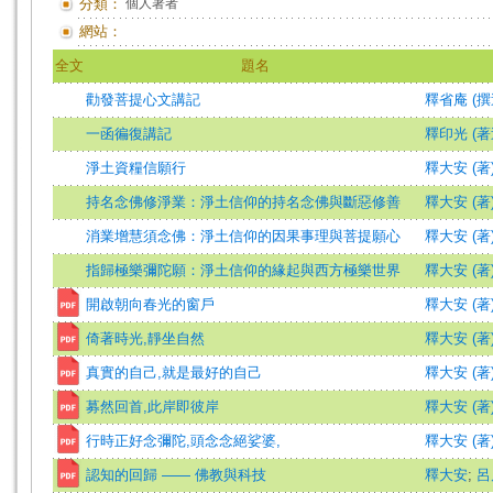
分類：
個人著者
網站：
全文
題名
勸發菩提心文講記
釋省庵 (撰
一函徧復講記
釋印光 (著
淨土資糧信願行
釋大安 (著
持名念佛修淨業：淨土信仰的持名念佛與斷惡修善
釋大安 (著
消業增慧須念佛：淨土信仰的因果事理與菩提願心
釋大安 (著
指歸極樂彌陀願：淨土信仰的緣起與西方極樂世界
釋大安 (著
開啟朝向春光的窗戶
釋大安 (著
倚著時光,靜坐自然
釋大安 (著
真實的自己,就是最好的自己
釋大安 (著
募然回首,此岸即彼岸
釋大安 (著
行時正好念彌陀,頭念念絕娑婆,
釋大安 (著
認知的回歸 —— 佛教與科技
釋大安
;
呂