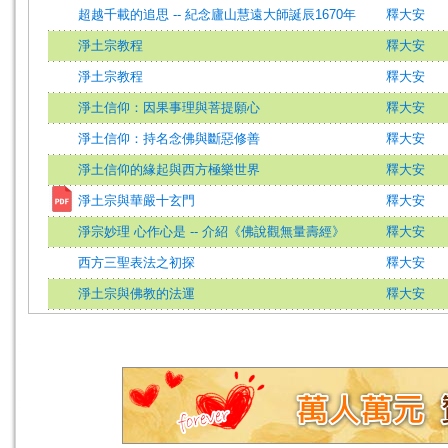
超越千載的追思 -- 紀念廬山慧遠大師誕辰1670年
釋大安
淨土宗教程
釋大安
淨土宗教程
釋大安
淨土信仰：因果事理與菩提願心
釋大安
淨土信仰：持名念佛與斷惡修善
釋大安
淨土信仰的緣起與西方極樂世界
釋大安
淨土宗與華嚴十玄門
釋大安
淨宗妙理 心作心是 -- 介紹《佛說觀無量壽經》
釋大安
西方三聖表法之初探
釋大安
淨土宗與佛教的法運
釋大安