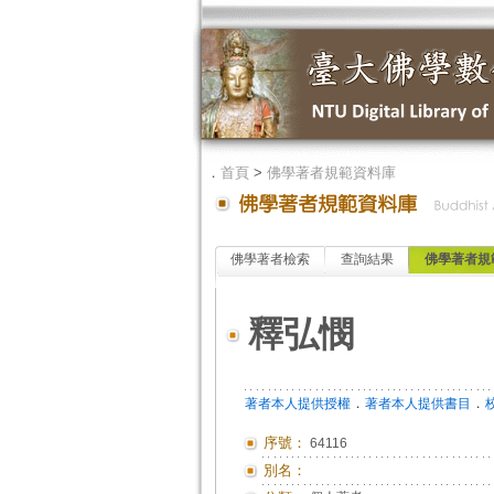
．
首頁
>
佛學著者規範資料庫
佛學著者檢索
查詢結果
佛學著者規
釋弘憫
．
．
著者本人提供授權
著者本人提供書目
序號：
64116
別名：