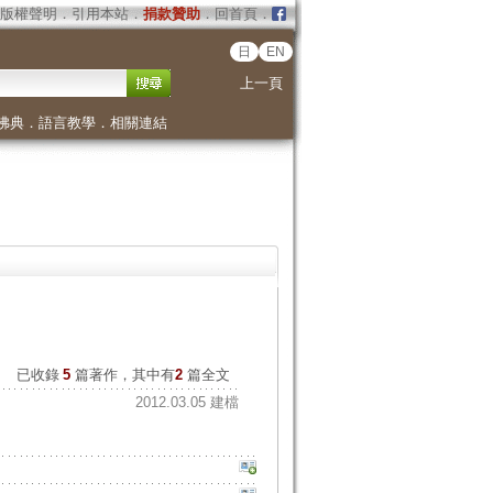
版權聲明
．
引用本站
．
捐款贊助
．
回首頁
．
日
EN
上一頁
佛典
．
語言教學
．
相關連結
已收錄
5
篇著作，其中有
2
篇全文
2012.03.05 建檔