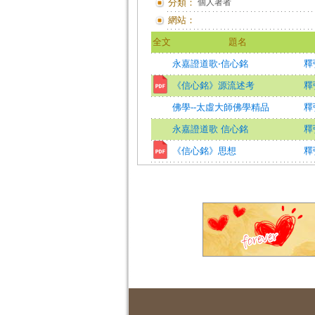
分類：
個人著者
網站：
全文
題名
永嘉證道歌‧信心銘
釋
《信心銘》源流述考
釋
佛學--太虛大師佛學精品
釋
永嘉證道歌 信心銘
釋
《信心銘》思想
釋