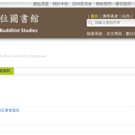
網站導覽
．
關於本館
．
諮詢委員會
．
聯絡我們
．
書目提供
．
｜
書目
｜
佛學著者
｜
站內
｜
檢索系統
．
全文專區
．
數位
範資料
校正著者資訊