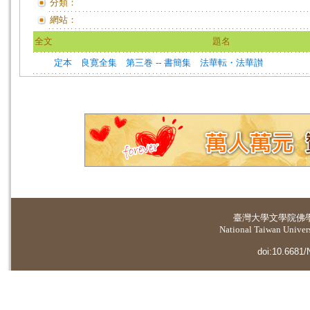
分類：
網站：
全文
題名
定本 良寛全集 第三巻 -- 書簡集 法華転・法華讃
臺灣大學
文學院佛
National Taiwan Universi
doi:10.6681