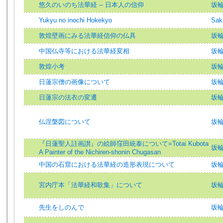
悠久のいのち法華経 -- 日本人の信仰
坂
Yukyu no inochi Hokekyo
Sak
敦煌壁画にみる法華経信仰の仏具
坂輪
中国仏寺等における法華経変相
坂輪
敦煌小考
坂輪
日蓮宗僧の画像について
坂輪
日蓮宗の法衣の変遷
坂輪
仏涅槃図について
坂輪宣
『日蓮聖人註画讃』の絵師窪田統泰について=Totai Kubota
坂輪宣
A Painter of the Nichiren-shonin Chugasan
中国の石窟における法華経の造形表現について
坂輪
宮内庁本「法華経和歌集」について
坂輪宣
先生をしのんで
坂輪宣