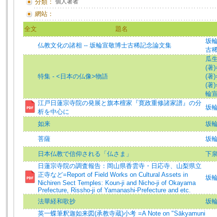
分類：
個人著者
網站：
全文
題名
坂輪
仏教文化の諸相 -- 坂輪宣敬博士古稀記念論文集
古
瓜生中
(著)=
特集 - <日本の仏像>物語
(著)
(著)=
輪
江戸日蓮宗寺院の発展と旗本檀家『寛政重修諸家譜』の分
坂
析を中心に
如来
坂輪宣
菩薩
坂輪宣
日本仏教で信仰される「仏さま」
下
日蓮宗寺院の調査報告：岡山県香雲寺・日応寺、山梨県立
正寺など=Report of Field Works on Cultural Assets in
坂輪宣
Nichiren Sect Temples: Koun-ji and Nicho-ji of Okayama
Prefecture, Rissho-ji of Yamanashi-Prefecture and etc.
法華経和歌抄
坂輪
英一蝶筆釈迦如来図(承教寺蔵)小考 =A Note on "Sākyamuni