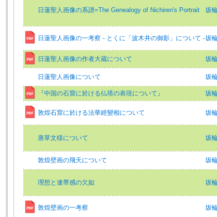
日蓮聖人画像の系譜=The Genealogy of Nichiren's Portrait
坂輪宣
日蓮聖人画像の一考察 - とくに「波木井の御影」について -
坂輪宣
日蓮聖人画像の作者大蔵について
坂
日蓮聖人画像について
坂輪宣
『中国の石窟に於ける仏塔の表現について』
坂輪
敦煌石窟に於ける法華經變相について
坂輪宣
唐草文様について
坂輪
敦煌壁画の飛天について
坂輪宣
理想と連帯感の欠如
坂輪
敦煌壁画の一考察
坂輪宣