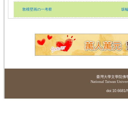
敦檀壁画の一考察
坂輪
臺灣大學
文學院佛
National Taiwan Universi
doi:10.6681