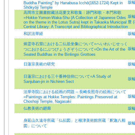
坂輪
Buddha Painting" by Hanabusa Icchō(1652-1724) Kept in
Shōkyōji Temple
高岡市立圖書館藏法花要文和歌集：跡門和歌・本門和歌
坂輪宣
=Hokke-Yomon-Waka-Shu (A Collection of Japanese Odes
豊 (
on the theme in the Lotus Sutra) kept in Takaoka Municipal
Central Library: A Transcript and Bibliographical Introduction
和訳法華経
坂
炳霊寺石窟における二仏並坐像について=へいれいじせっく
坂輪宣
つにおけるにぶつびょうざぞうについて=On the Art of the
Seated Buddhas in the Binlingsi Grottoes
日蓮宗美術の研究
坂輪宣
日蓮宗における三十番神信仰について=A Study of
坂輪宣
Sanjuban-jin in Nichiren Sect
法華寺院における絵画の問題 -- 長崎長照寺の絵画について
坂輪
=Paintings at Hokke Temples: Paintings Preserved at
Choshoji Temple, Nagasaki
仏教美術の廻廊
坂
身延山久遠寺所蔵「仏伝図」と根津美術館所蔵「釈迦八相
坂輪宣
図」について