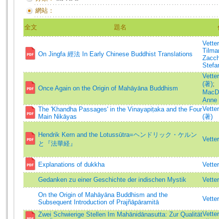
網站：
全文
題名
Vetter
Tilma
On Jingfa 經法 In Early Chinese Buddhist Translations
Zacch
Stefa
Vette
(著)
;
Once Again on the Origin of Mahāyāna Buddhism
MacD
Anne
Vette
The 'Khandha Passages' in the Vinayapiṭaka and the Four
Main Nikāyas
(著)
Hendrik Kern and the Lotussūtra=ヘンドリック・ケルン
Vette
と『法華経』
Explanations of dukkha
Vette
Gedanken zu einer Geschichte der indischen Mystik
Vette
On the Origin of Mahāyāna Buddhism and the
Vette
Subsequent Introduction of Prajñāpāramitā
Vette
Zwei Schwierige Stellen Im Mahānidānasutta: Zur Qualität