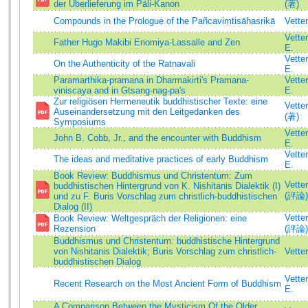
der Überlieferung im Pāli-Kanon
(著)
Compounds in the Prologue of the Pañcaviṃtisāhasrikā
Vette
Vette
Father Hugo Makibi Enomiya-Lassalle and Zen
E.
Vette
On the Authenticity of the Ratnavali
E.
Paramarthika-pramana in Dharmakirti's Pramana-
Vette
viniscaya and in Gtsang-nag-pa's
E.
Zur religiösen Hermeneutik buddhistischer Texte: eine
Vette
Auseinandersetzung mit den Leitgedanken des
(著)
Symposiums
Vette
John B. Cobb, Jr., and the encounter with Buddhism
E.
Vette
The ideas and meditative practices of early Buddhism
E.
Book Review: Buddhismus und Christentum: Zum
Vette
buddhistischen Hintergrund von K. Nishitanis Dialektik (I)
(評論)
und zu F. Buris Vorschlag zum christlich-buddhistischen
Dialog (II)
Vette
Book Review: Weltgespräch der Religionen: eine
Rezension
(評論)
Buddhismus und Christentum: buddhistische Hintergrund
von Nishitanis Dialektik; Buris Vorschlag zum christlich-
Vette
buddhistischen Dialog
Vette
Recent Research on the Most Ancient Form of Buddhism
E.
A Comparison Between the Mysticism Of the Older