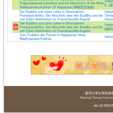
Vette
Prajna-paramita Literature and the Mysticism Of the Mula-
E. (著
Madhyamaka-Karikas Of Nagarjuna (神秘思想論集)
Der Buddha und seine Lehre in Dharmakīrtis
Vetter
Pramānavārttika. Der Abschnitt über den Buddha und die
Tilma
vier Edlen Wahrheiten im Pramā?asiddhi-Kapitel
Vette
Der Buddha und seine Lehre in Dharmakīrtis
Vette
Pramāṇavārttika. Der Abschnitt über den Buddha und die
(編譯)
vier Edlen Wahrheiten im Pramāṇasiddhi-Kapitel
Zum Problem der Person in Nagarjunas Mula-
Vette
Madhyamaka-Karikas
臺灣大學
文學院佛
National Taiwan Universi
doi:10.6681