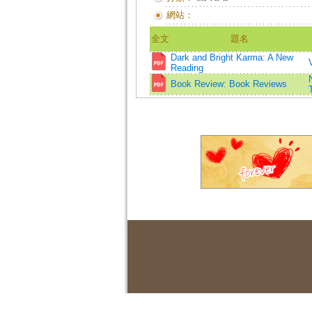
網站：
全文
題名
Dark and Bright Karma: A New
Reading
Book Review: Book Reviews