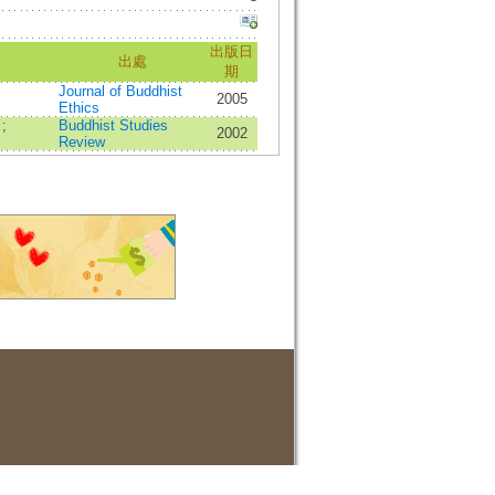
出版日
出處
期
Journal of Buddhist
2005
Ethics
.
;
Buddhist Studies
2002
Review