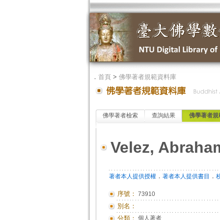
．
首頁
>
佛學著者規範資料庫
佛學著者檢索
查詢結果
佛學著者規
Velez, Abraha
．
．
著者本人提供授權
著者本人提供書目
序號：
73910
別名：
分類：
個人著者