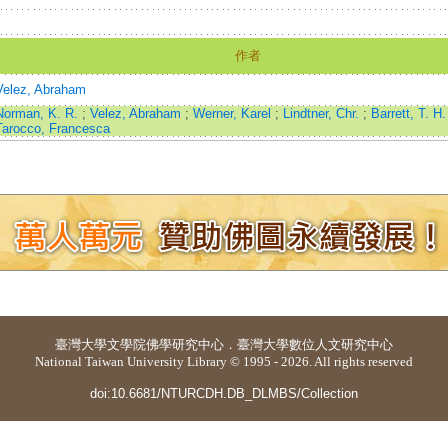
作者
Velez, Abraham
Norman, K. R.
;
Velez, Abraham
;
Werner, Karel
;
Lindtner, Chr.
;
Barrett, T. H
Tarocco, Francesca
臺灣大學
文學院佛學研究中心
．
臺灣大學數位人文研究中心
National Taiwan University Library © 1995 - 2026. All rights reserved
doi:10.6681/NTURCDH.DB_DLMBS/Collection