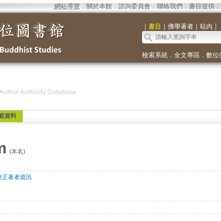
網站導覽
．
關於本館
．
諮詢委員會
．
聯絡我們
．
書目提供
．
｜
書目
｜
佛學著者
｜
站內
｜
檢索系統
．
全文專區
．
數位
範資料
m
(本名)
校正著者資訊