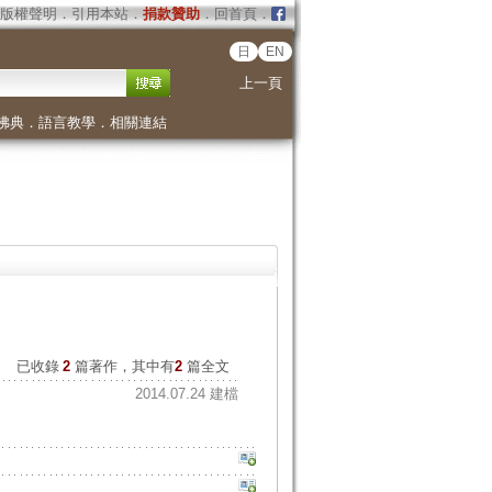
版權聲明
．
引用本站
．
捐款贊助
．
回首頁
．
日
EN
上一頁
佛典
．
語言教學
．
相關連結
已收錄
2
篇著作，其中有
2
篇全文
2014.07.24 建檔