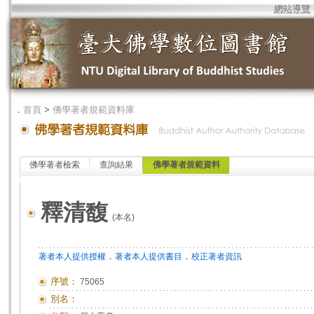
網站導覽
．
首頁
>
佛學著者規範資料庫
佛學著者檢索
查詢結果
佛學著者規範資料
釋清馥
(本名)
．
．
著者本人提供授權
著者本人提供書目
校正著者資訊
序號：
75065
別名：