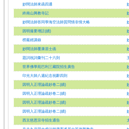
妙闊法師來函四通
終南山興教寺記
妙闊法師答同學海空法師質問情非情大略
因明撮要增註(續)
楞嚴經講錄
妙闊法師覆康居士函
題詞祝詞彙刊二十六則
世界佛學苑巴利三藏院招生廣告
印光大師八週紀念祝辭四則
因明入正理論疏鈔卷二(續)
因明入正理論疏鈔卷二(續)
因明入正理論疏鈔卷二(續)
因明入正理論疏鈔卷二(續)
西京慈恩宗寺招生通告