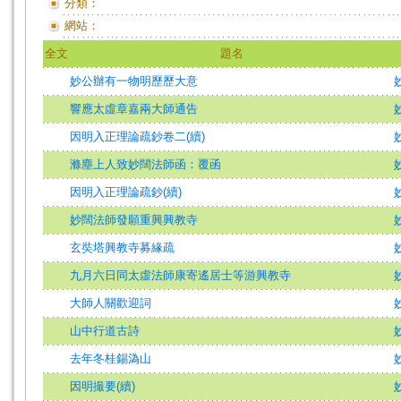
分類：
網站：
全文
題名
妙公辦有一物明歷歷大意
響應太虛章嘉兩大師通告
因明入正理論疏鈔卷二(續)
滌塵上人致妙闊法師函：覆函
因明入正理論疏鈔(續)
妙闊法師發願重興興教寺
玄奘塔興教寺募緣疏
九月六日同太虛法師康寄遙居士等游興教寺
大師人關歡迎詞
山中行道古詩
去年冬桂錫溈山
因明撮要(續)